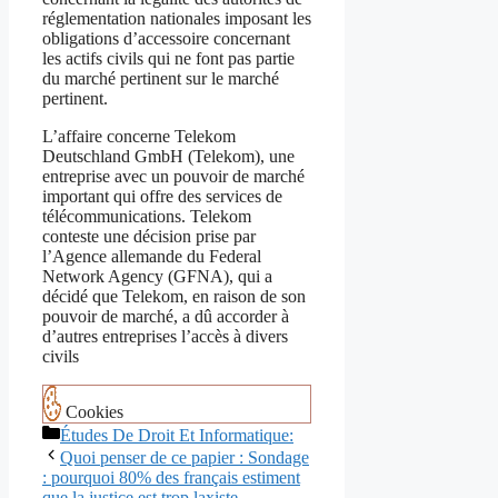
réglementation nationales imposant les
obligations d’accessoire concernant
les actifs civils qui ne font pas partie
du marché pertinent sur le marché
pertinent.
L’affaire concerne Telekom
Deutschland GmbH (Telekom), une
entreprise avec un pouvoir de marché
important qui offre des services de
télécommunications. Telekom
conteste une décision prise par
l’Agence allemande du Federal
Network Agency (GFNA), qui a
décidé que Telekom, en raison de son
pouvoir de marché, a dû accorder à
d’autres entreprises l’accès à divers
civils
Cookies
Catégories
Études De Droit Et Informatique:
Navigation
Quoi penser de ce papier : Sondage
des
: pourquoi 80% des français estiment
articles
que la justice est trop laxiste