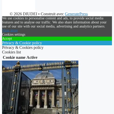
© 2026 DIUDEI
• Construit avec
GeneratePress
We use cookies to personalise content and ads, to provide social media
features and to analyse our traffic. We also share information about your
use of our site with our social media, advertising and analytics partners.
View more
Cookies settings
Accept
Privacy & Cookie policy
Privacy & Cookies policy
Cookies list
Cookie name
Active