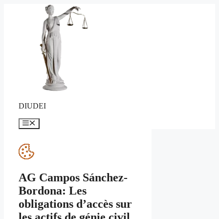
Aller
au
contenu
DIUDEI
Menu
AG Campos Sánchez-
Bordona: Les
obligations d’accès sur
les actifs de génie civil