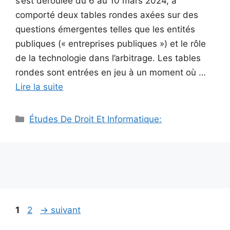
s’est déroulée du 6 au 10 mars 2024, a
comporté deux tables rondes axées sur des
questions émergentes telles que les entités
publiques (« entreprises publiques ») et le rôle
de la technologie dans l’arbitrage. Les tables
rondes sont entrées en jeu à un moment où …
Lire la suite
Catégories
Études De Droit Et Informatique:
Navigation
Page
Page
1
2
→
suivant
des