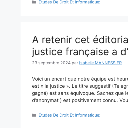
Catégories
Études De Droit Et Informatique:
A retenir cet éditori
justice française a 
23 septembre 2024
par
Isabelle MANNESSIER
Voici un encart que notre équipe est heu
est « la justice ». Le titre suggestif (Tele
gagné) est sans équivoque. Sachez que le j
d’anonymat ) est positivement connu. Vou
Catégories
Études De Droit Et Informatique: