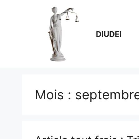
Aller
au
contenu
DIUDEI
Mois :
septembr