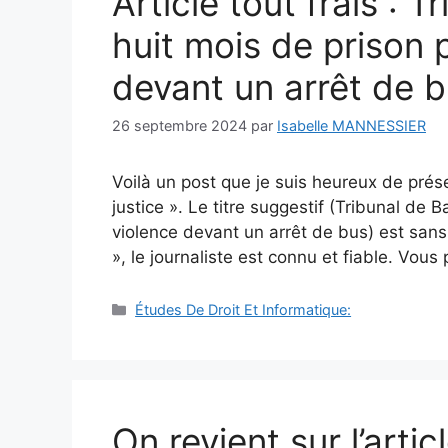
Article tout frais : 
huit mois de prison 
devant un arrêt de 
26 septembre 2024
par
Isabelle MANNESSIER
Voilà un post que je suis heureux de prése
justice ». Le titre suggestif (Tribunal de 
violence devant un arrêt de bus) est san
», le journaliste est connu et fiable. Vou
Catégories
Études De Droit Et Informatique:
On revient sur l’artic