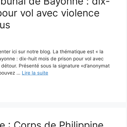
Tribunal de Bayonne : dix-
pour vol avec violence
bus
nter ici sur notre blog. La thématique est « la
Bayonne : dix-huit mois de prison pour vol avec
s détour. Présenté sous la signature «d’anonymat
s pouvez …
Lire la suite
le : Corps de Philippine