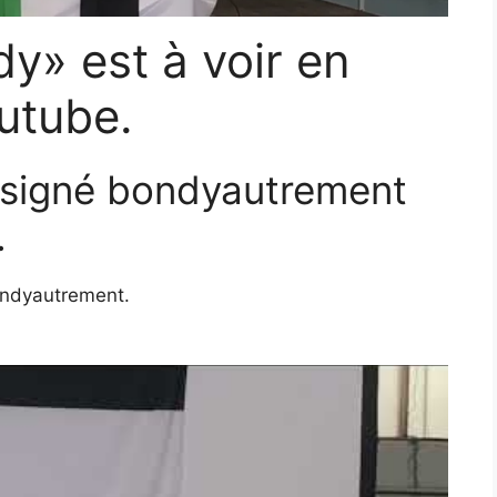
y» est à voir en
utube.
 signé bondyautrement
.
ondyautrement.