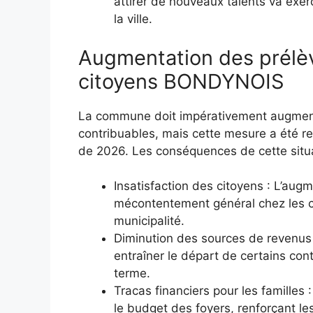
attirer de nouveaux talents va exer
la ville.
Augmentation des prélèv
citoyens BONDYNOIS
La commune doit impérativement augmente
contribuables, mais cette mesure a été r
de 2026. Les conséquences de cette situat
Insatisfaction des citoyens : L’au
mécontentement général chez les ci
municipalité.
Diminution des sources de revenus
entraîner le départ de certains cont
terme.
Tracas financiers pour les familles 
le budget des foyers, renforçant les