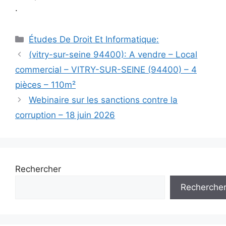
.
Catégories
Études De Droit Et Informatique:
Navigation
(vitry-sur-seine 94400): A vendre – Local
des
commercial – VITRY-SUR-SEINE (94400) – 4
articles
pièces – 110m²
Webinaire sur les sanctions contre la
corruption – 18 juin 2026
Rechercher
Recherche