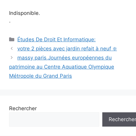
Indisponible.
.
Catégories
Études De Droit Et Informatique:
Navigation
votre 2 pièces avec jardin refait à neuf ❇️
des
massy paris,Journées européennes du
articles
patrimoine au Centre Aquatique Olympique
Métropole du Grand Paris
Rechercher
Recherche