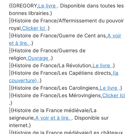
{{GREGORY,
Le livre
. Disponible dans toutes les
bonnes librairies.}
|{Histoire de France/Affermissement du pouvoir
royal,
Clicker Ici
.}
|{Histoire de France/Guerre de Cent ans,
A voir
et à lire.
.}
|{Histoire de France/Guerres de
religion,
Ouvrage
.}
|{Histoire de France/La Révolution,
Le livre
.}
|{Histoire de France/Les Capétiens directs,
(la
couverture)
.}
|{Histoire de France/Les Carolingiens,
Le livre
.}
|{Histoire de France/Les Mérovingiens,
Clicker Ici
.}
|{Histoire de la France médiévale/La
seigneurie,
A voir et à lire.
. Disponible sur
internet.}
|{Histoire de la France médiévale/Les châteaux