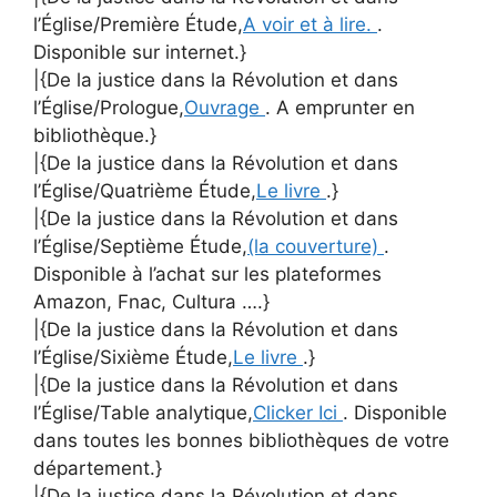
l’Église/Première Étude,
A voir et à lire.
.
Disponible sur internet.}
|{De la justice dans la Révolution et dans
l’Église/Prologue,
Ouvrage
. A emprunter en
bibliothèque.}
|{De la justice dans la Révolution et dans
l’Église/Quatrième Étude,
Le livre
.}
|{De la justice dans la Révolution et dans
l’Église/Septième Étude,
(la couverture)
.
Disponible à l’achat sur les plateformes
Amazon, Fnac, Cultura ….}
|{De la justice dans la Révolution et dans
l’Église/Sixième Étude,
Le livre
.}
|{De la justice dans la Révolution et dans
l’Église/Table analytique,
Clicker Ici
. Disponible
dans toutes les bonnes bibliothèques de votre
département.}
|{De la justice dans la Révolution et dans