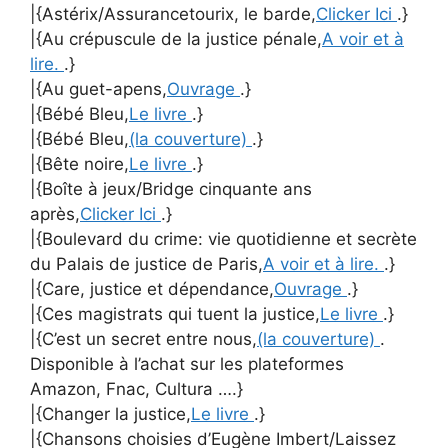
|{Astérix/Assurancetourix, le barde,
Clicker Ici
.}
|{Au crépuscule de la justice pénale,
A voir et à
lire.
.}
|{Au guet-apens,
Ouvrage
.}
|{Bébé Bleu,
Le livre
.}
|{Bébé Bleu,
(la couverture)
.}
|{Bête noire,
Le livre
.}
|{Boîte à jeux/Bridge cinquante ans
après,
Clicker Ici
.}
|{Boulevard du crime: vie quotidienne et secrète
du Palais de justice de Paris,
A voir et à lire.
.}
|{Care, justice et dépendance,
Ouvrage
.}
|{Ces magistrats qui tuent la justice,
Le livre
.}
|{C’est un secret entre nous,
(la couverture)
.
Disponible à l’achat sur les plateformes
Amazon, Fnac, Cultura ….}
|{Changer la justice,
Le livre
.}
|{Chansons choisies d’Eugène Imbert/Laissez