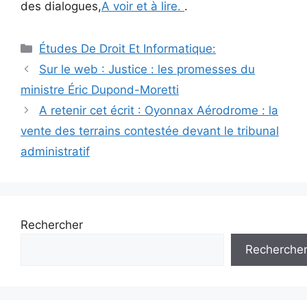
des dialogues,
A voir et à lire.
.
Catégories
Études De Droit Et Informatique:
Navigation
Sur le web : Justice : les promesses du
des
ministre Éric Dupond-Moretti
articles
A retenir cet écrit : Oyonnax Aérodrome : la
vente des terrains contestée devant le tribunal
administratif
Rechercher
Recherche