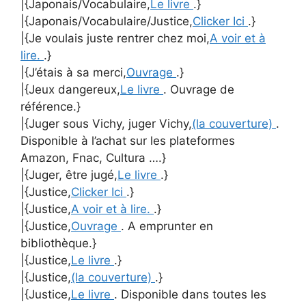
|{Japonais/Vocabulaire,
Le livre
.}
|{Japonais/Vocabulaire/Justice,
Clicker Ici
.}
|{Je voulais juste rentrer chez moi,
A voir et à
lire.
.}
|{J’étais à sa merci,
Ouvrage
.}
|{Jeux dangereux,
Le livre
. Ouvrage de
référence.}
|{Juger sous Vichy, juger Vichy,
(la couverture)
.
Disponible à l’achat sur les plateformes
Amazon, Fnac, Cultura ….}
|{Juger, être jugé,
Le livre
.}
|{Justice,
Clicker Ici
.}
|{Justice,
A voir et à lire.
.}
|{Justice,
Ouvrage
. A emprunter en
bibliothèque.}
|{Justice,
Le livre
.}
|{Justice,
(la couverture)
.}
|{Justice,
Le livre
. Disponible dans toutes les