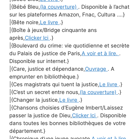
|{Bébé Bleu,
(la couverture)
. Disponible à l’achat
sur les plateformes Amazon, Fnac, Cultura ….}
|{Bête noire,
Le livre
.}
|{Boîte à jeux/Bridge cinquante ans
après,
Clicker Ici
.}
|{Boulevard du crime: vie quotidienne et secrète
du Palais de justice de Paris,
A voir et à lire.
.
Disponible sur internet.}
|{Care, justice et dépendance,
Ouvrage
. A
emprunter en bibliothèque.}
|{Ces magistrats qui tuent la justice,
Le livre
.}
|{C’est un secret entre nous,
(la couverture)
.}
|{Changer la justice,
Le livre
.}
|{Chansons choisies d’Eugène Imbert/Laissez
passer la justice de Dieu,
Clicker Ici
. Disponible
dans toutes les bonnes bibliothèques de votre
département.}
|{Chronique d’une jeune avocate,
A voir et à lire.