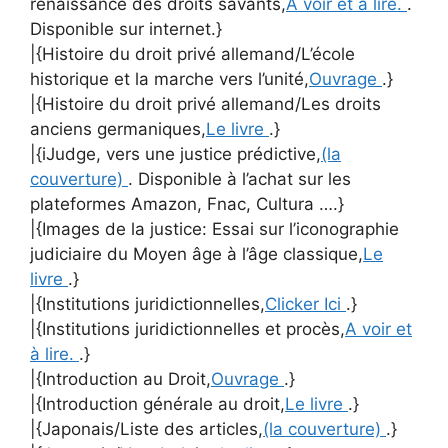
renaissance des droits savants,
A voir et à lire.
.
Disponible sur internet.}
|{Histoire du droit privé allemand/L’école
historique et la marche vers l’unité,
Ouvrage
.}
|{Histoire du droit privé allemand/Les droits
anciens germaniques,
Le livre
.}
|{iJudge, vers une justice prédictive,
(la
couverture)
. Disponible à l’achat sur les
plateformes Amazon, Fnac, Cultura ….}
|{Images de la justice: Essai sur l’iconographie
judiciaire du Moyen âge à l’âge classique,
Le
livre
.}
|{Institutions juridictionnelles,
Clicker Ici
.}
|{Institutions juridictionnelles et procès,
A voir et
à lire.
.}
|{Introduction au Droit,
Ouvrage
.}
|{Introduction générale au droit,
Le livre
.}
|{Japonais/Liste des articles,
(la couverture)
.}