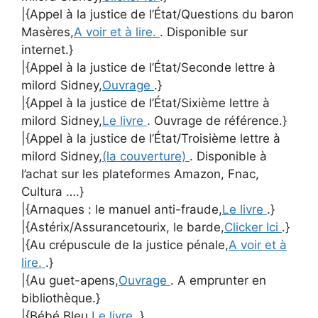
|{Appel à la justice de l’État/Questions du baron
Masères,
A voir et à lire.
. Disponible sur
internet.}
|{Appel à la justice de l’État/Seconde lettre à
milord Sidney,
Ouvrage
.}
|{Appel à la justice de l’État/Sixième lettre à
milord Sidney,
Le livre
. Ouvrage de référence.}
|{Appel à la justice de l’État/Troisième lettre à
milord Sidney,
(la couverture)
. Disponible à
l’achat sur les plateformes Amazon, Fnac,
Cultura ….}
|{Arnaques : le manuel anti-fraude,
Le livre
.}
|{Astérix/Assurancetourix, le barde,
Clicker Ici
.}
|{Au crépuscule de la justice pénale,
A voir et à
lire.
.}
|{Au guet-apens,
Ouvrage
. A emprunter en
bibliothèque.}
|{Bébé Bleu,
Le livre
.}