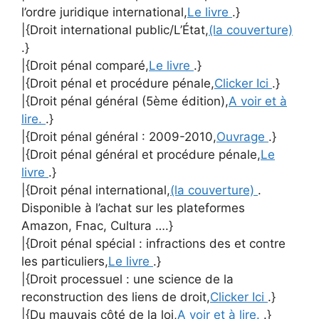
l’ordre juridique international,
Le livre
.}
|{Droit international public/L’État,
(la couverture)
.}
|{Droit pénal comparé,
Le livre
.}
|{Droit pénal et procédure pénale,
Clicker Ici
.}
|{Droit pénal général (5ème édition),
A voir et à
lire.
.}
|{Droit pénal général : 2009-2010,
Ouvrage
.}
|{Droit pénal général et procédure pénale,
Le
livre
.}
|{Droit pénal international,
(la couverture)
.
Disponible à l’achat sur les plateformes
Amazon, Fnac, Cultura ….}
|{Droit pénal spécial : infractions des et contre
les particuliers,
Le livre
.}
|{Droit processuel : une science de la
reconstruction des liens de droit,
Clicker Ici
.}
|{Du mauvais côté de la loi,
A voir et à lire.
.}