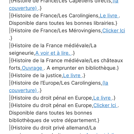
|{Histoire de France/Les Capétiens directs,
(la
couverture)
.}
|{Histoire de France/Les Carolingiens,
Le livre
.
Disponible dans toutes les bonnes librairies.}
|{Histoire de France/Les Mérovingiens,
Clicker Ici
.}
|{Histoire de la France médiévale/La
seigneurie,
A voir et à lire.
.}
|{Histoire de la France médiévale/Les châteaux
forts,
Ouvrage
. A emprunter en bibliothèque.}
|{Histoire de la justice,
Le livre
.}
|{Histoire de l’Europe/Les Carolingiens,
(la
couverture)
.}
|{Histoire du droit pénal en Europe,
Le livre
.}
|{Histoire du droit pénal en Europe,
Clicker Ici
.
Disponible dans toutes les bonnes
bibliothèques de votre département.}
|{Histoire du droit privé allemand/La