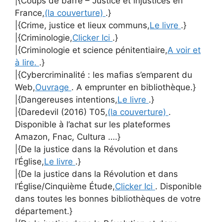
|{Coups de barre – Justice et injustices en
France,
(la couverture)
.}
|{Crime, justice et lieux communs,
Le livre
.}
|{Criminologie,
Clicker Ici
.}
|{Criminologie et science pénitentiaire,
A voir et
à lire.
.}
|{Cybercriminalité : les mafias s’emparent du
Web,
Ouvrage
. A emprunter en bibliothèque.}
|{Dangereuses intentions,
Le livre
.}
|{Daredevil (2016) T05,
(la couverture)
.
Disponible à l’achat sur les plateformes
Amazon, Fnac, Cultura ….}
|{De la justice dans la Révolution et dans
l’Église,
Le livre
.}
|{De la justice dans la Révolution et dans
l’Église/Cinquième Étude,
Clicker Ici
. Disponible
dans toutes les bonnes bibliothèques de votre
département.}