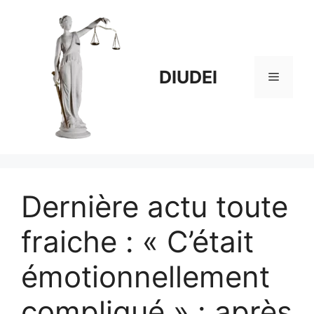
Aller
au
contenu
DIUDEI
Menu
Dernière actu toute
fraiche : « C’était
émotionnellement
compliqué » : après