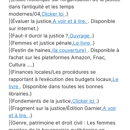
dans l’antiquité et les temps
modernes/04,
Clicker Ici
.}
|{Évaluer la justice,
A voir et à lire.
. Disponible
sur internet.}
|{Faut-il durcir la justice ?,
Ouvrage
.}
|{Femmes et justice pénale,
Le livre
.}
|{Festin de haines,
(la couverture)
. Disponible à
l’achat sur les plateformes Amazon, Fnac,
Cultura ….}
|{Finances locales/Les procédures se
rapportant à l’exécution des budgets locaux,
Le
livre
. Disponible dans toutes les bonnes
librairies.}
|{Fondements de la justice,
Clicker Ici
.}
|{Fragment sur la justice/Édition Garnier,
A voir
et à lire.
.}
|{Genre, patrimoine et droit civil : Les femmes
mariées de la bourgeoisie québécoise en