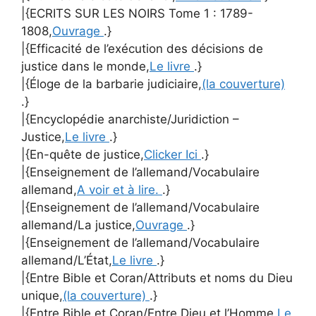
|{ECRITS SUR LES NOIRS Tome 1 : 1789-
1808,
Ouvrage
.}
|{Efficacité de l’exécution des décisions de
justice dans le monde,
Le livre
.}
|{Éloge de la barbarie judiciaire,
(la couverture)
.}
|{Encyclopédie anarchiste/Juridiction –
Justice,
Le livre
.}
|{En-quête de justice,
Clicker Ici
.}
|{Enseignement de l’allemand/Vocabulaire
allemand,
A voir et à lire.
.}
|{Enseignement de l’allemand/Vocabulaire
allemand/La justice,
Ouvrage
.}
|{Enseignement de l’allemand/Vocabulaire
allemand/L’État,
Le livre
.}
|{Entre Bible et Coran/Attributs et noms du Dieu
unique,
(la couverture)
.}
|{Entre Bible et Coran/Entre Dieu et l’Homme,
Le