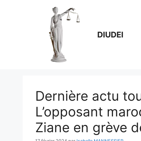
Aller
au
contenu
DIUDEI
Dernière actu tou
L’opposant mar
Ziane en grève de
17 février 2024
par
Isabelle MANNESSIER