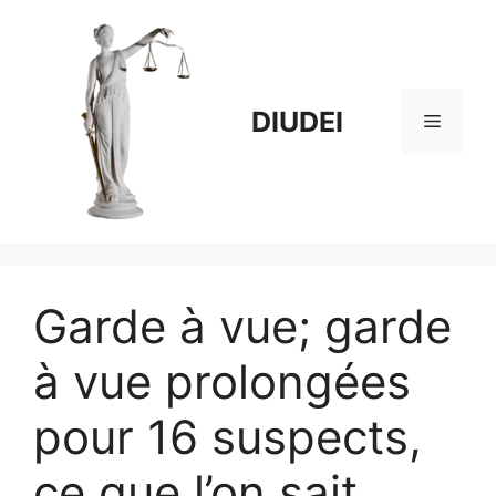
Aller
au
contenu
DIUDEI
Menu
Garde à vue; garde
à vue prolongées
pour 16 suspects,
ce que l’on sait