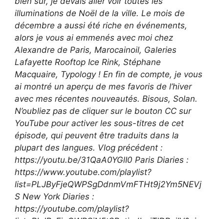
bien sûr, je devais aller voir toutes les
illuminations de Noël de la ville. Le mois de
décembre a aussi été riche en événements,
alors je vous ai emmenés avec moi chez
Alexandre de Paris, Marocainoil, Galeries
Lafayette Rooftop Ice Rink, Stéphane
Macquaire, Typology ! En fin de compte, je vous
ai montré un aperçu de mes favoris de l’hiver
avec mes récentes nouveautés. Bisous, Solan.
N’oubliez pas de cliquer sur le bouton CC sur
YouTube pour activer les sous-titres de cet
épisode, qui peuvent être traduits dans la
plupart des langues. Vlog précédent :
https://youtu.be/31QaA0YGlI0 Paris Diaries :
https://www.youtube.com/playlist?
list=PLJByFjeQWPSgDdnmVmFTHt9j2Ym5NEVj
S New York Diaries :
https://youtube.com/playlist?