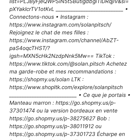
list=PLJByFjeQWPSiN5tSButigdbgiTlDRqjIV&si=
pXYakIcrTV1otKvL ___________________________ •
Connectons-nous • Instagram :
https://www.instagram.com/solanpitsch/
Rejoignez le chat de mes filles :
https://www.instagram.com/channel/AbZT-
paS4oqcTHST/?
igsh=MXN5cHk2NzdpNnk5Mw== TikTok :
https://www.tiktok.com/@solan.pitsch Achetez
ma garde-robe et mes recommandations :
https://shopmy.us/solan LTK :
https://www.shopltk.com/explore/solanpitsch
___________________________ • Ce que je portais •
Manteau marron : https://go.shopmy.us/p-
37301474 ou la version bordeaux en vente
https://go.shopmy.us/p-38275627 Bob :
https://go.shopmy.us/p-38011912 ou
https://go.shopmy.us/p-37301723 Écharpe en