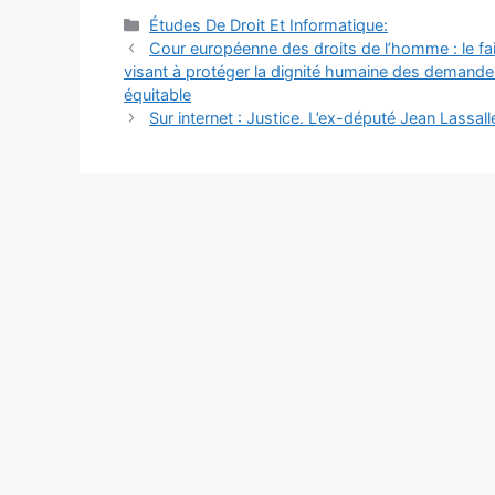
Catégories
Études De Droit Et Informatique:
Navigation
Cour européenne des droits de l’homme : le fait
des
visant à protéger la dignité humaine des demandeur
articles
équitable
Sur internet : Justice. L’ex-député Jean Lassal