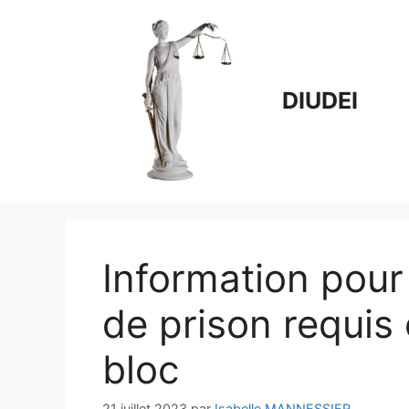
Aller
au
contenu
DIUDEI
Information pour 
de prison requis 
bloc
21 juillet 2023
par
Isabelle MANNESSIER