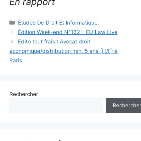
En rapport
Catégories
Études De Droit Et Informatique:
Navigation
Édition Week-end Nº162 – EU Law Live
des
Edito tout frais : Avocat droit
articles
économique/distribution min. 5 ans (H/F) à
Paris
Rechercher
Recherche