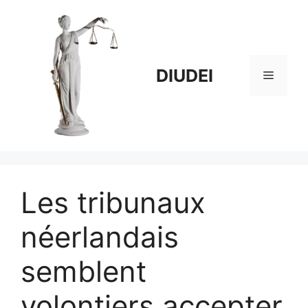
Aller
au
contenu
DIUDEI
Menu
Les tribunaux
néerlandais
semblent
volontiers accepter