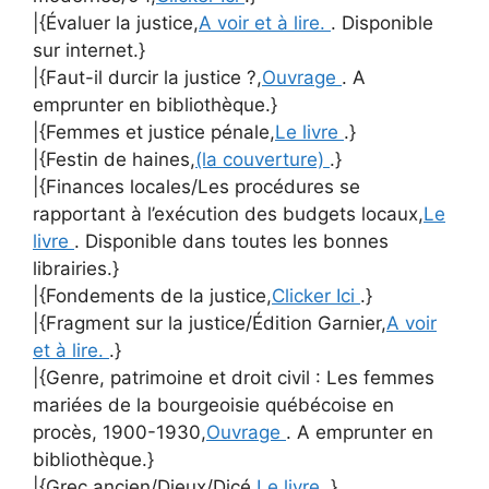
|{Évaluer la justice,
A voir et à lire.
. Disponible
sur internet.}
|{Faut-il durcir la justice ?,
Ouvrage
. A
emprunter en bibliothèque.}
|{Femmes et justice pénale,
Le livre
.}
|{Festin de haines,
(la couverture)
.}
|{Finances locales/Les procédures se
rapportant à l’exécution des budgets locaux,
Le
livre
. Disponible dans toutes les bonnes
librairies.}
|{Fondements de la justice,
Clicker Ici
.}
|{Fragment sur la justice/Édition Garnier,
A voir
et à lire.
.}
|{Genre, patrimoine et droit civil : Les femmes
mariées de la bourgeoisie québécoise en
procès, 1900-1930,
Ouvrage
. A emprunter en
bibliothèque.}
|{Grec ancien/Dieux/Dicé,
Le livre
.}