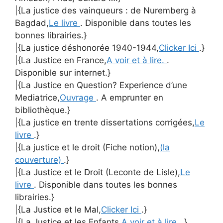
|{La justice des vainqueurs : de Nuremberg à
Bagdad,
Le livre
. Disponible dans toutes les
bonnes librairies.}
|{La justice déshonorée 1940-1944,
Clicker Ici
.}
|{La Justice en France,
A voir et à lire.
.
Disponible sur internet.}
|{La Justice en Question? Experience d’une
Mediatrice,
Ouvrage
. A emprunter en
bibliothèque.}
|{La justice en trente dissertations corrigées,
Le
livre
.}
|{La justice et le droit (Fiche notion),
(la
couverture)
.}
|{La Justice et le Droit (Leconte de Lisle),
Le
livre
. Disponible dans toutes les bonnes
librairies.}
|{La Justice et le Mal,
Clicker Ici
.}
|{La Justice et les Enfants,
A voir et à lire.
.}