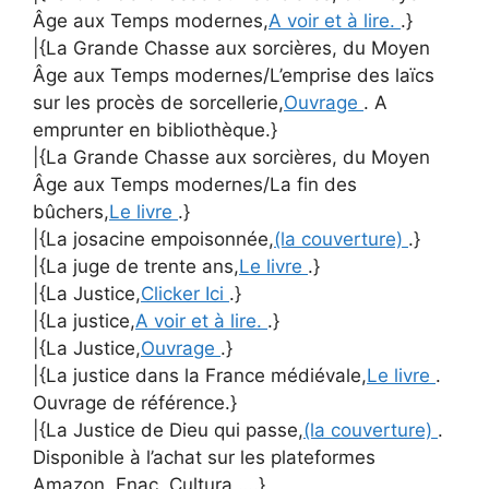
Âge aux Temps modernes,
A voir et à lire.
.}
|{La Grande Chasse aux sorcières, du Moyen
Âge aux Temps modernes/L’emprise des laïcs
sur les procès de sorcellerie,
Ouvrage
. A
emprunter en bibliothèque.}
|{La Grande Chasse aux sorcières, du Moyen
Âge aux Temps modernes/La fin des
bûchers,
Le livre
.}
|{La josacine empoisonnée,
(la couverture)
.}
|{La juge de trente ans,
Le livre
.}
|{La Justice,
Clicker Ici
.}
|{La justice,
A voir et à lire.
.}
|{La Justice,
Ouvrage
.}
|{La justice dans la France médiévale,
Le livre
.
Ouvrage de référence.}
|{La Justice de Dieu qui passe,
(la couverture)
.
Disponible à l’achat sur les plateformes
Amazon, Fnac, Cultura ….}