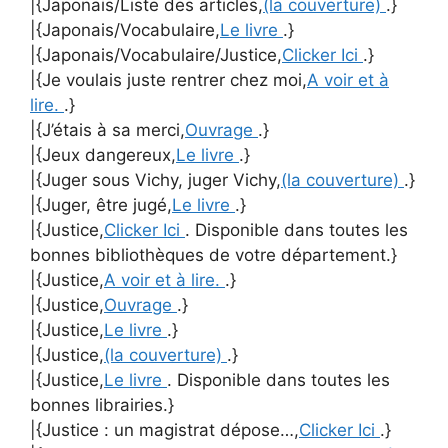
|{Japonais/Liste des articles,
(la couverture)
.}
|{Japonais/Vocabulaire,
Le livre
.}
|{Japonais/Vocabulaire/Justice,
Clicker Ici
.}
|{Je voulais juste rentrer chez moi,
A voir et à
lire.
.}
|{J’étais à sa merci,
Ouvrage
.}
|{Jeux dangereux,
Le livre
.}
|{Juger sous Vichy, juger Vichy,
(la couverture)
.}
|{Juger, être jugé,
Le livre
.}
|{Justice,
Clicker Ici
. Disponible dans toutes les
bonnes bibliothèques de votre département.}
|{Justice,
A voir et à lire.
.}
|{Justice,
Ouvrage
.}
|{Justice,
Le livre
.}
|{Justice,
(la couverture)
.}
|{Justice,
Le livre
. Disponible dans toutes les
bonnes librairies.}
|{Justice : un magistrat dépose…,
Clicker Ici
.}