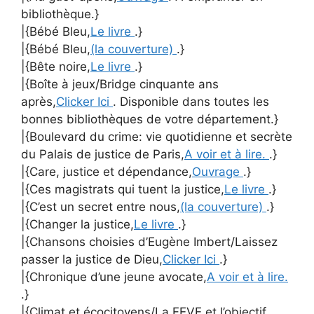
bibliothèque.}
|{Bébé Bleu,
Le livre
.}
|{Bébé Bleu,
(la couverture)
.}
|{Bête noire,
Le livre
.}
|{Boîte à jeux/Bridge cinquante ans
après,
Clicker Ici
. Disponible dans toutes les
bonnes bibliothèques de votre département.}
|{Boulevard du crime: vie quotidienne et secrète
du Palais de justice de Paris,
A voir et à lire.
.}
|{Care, justice et dépendance,
Ouvrage
.}
|{Ces magistrats qui tuent la justice,
Le livre
.}
|{C’est un secret entre nous,
(la couverture)
.}
|{Changer la justice,
Le livre
.}
|{Chansons choisies d’Eugène Imbert/Laissez
passer la justice de Dieu,
Clicker Ici
.}
|{Chronique d’une jeune avocate,
A voir et à lire.
.}
|{Climat et écocitoyens/La FEVE et l’objectif