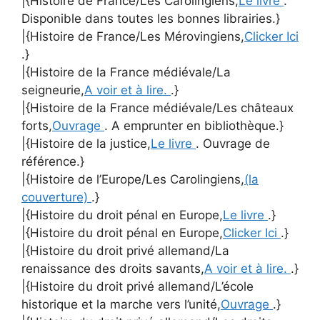
|{Histoire de France/Les Carolingiens,
Le livre
.
Disponible dans toutes les bonnes librairies.}
|{Histoire de France/Les Mérovingiens,
Clicker Ici
.}
|{Histoire de la France médiévale/La
seigneurie,
A voir et à lire.
.}
|{Histoire de la France médiévale/Les châteaux
forts,
Ouvrage
. A emprunter en bibliothèque.}
|{Histoire de la justice,
Le livre
. Ouvrage de
référence.}
|{Histoire de l’Europe/Les Carolingiens,
(la
couverture)
.}
|{Histoire du droit pénal en Europe,
Le livre
.}
|{Histoire du droit pénal en Europe,
Clicker Ici
.}
|{Histoire du droit privé allemand/La
renaissance des droits savants,
A voir et à lire.
.}
|{Histoire du droit privé allemand/L’école
historique et la marche vers l’unité,
Ouvrage
.}