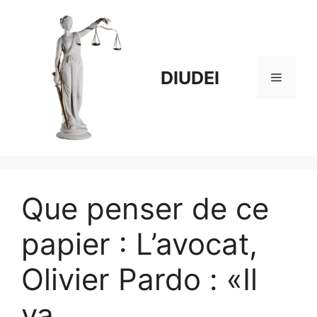
Aller
au
contenu
DIUDEI
Menu
Que penser de ce
papier : L’avocat,
Olivier Pardo : «Il
va