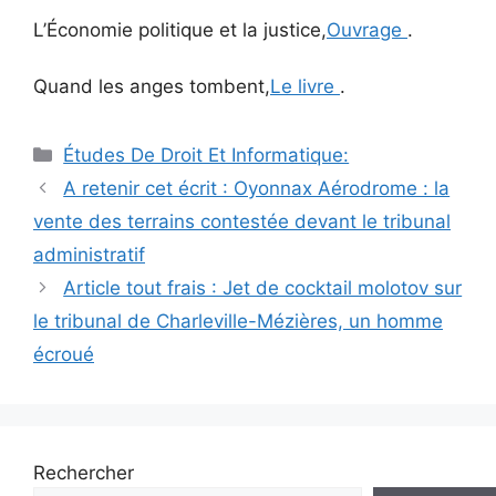
L’Économie politique et la justice,
Ouvrage
.
Quand les anges tombent,
Le livre
.
Catégories
Études De Droit Et Informatique:
Navigation
A retenir cet écrit : Oyonnax Aérodrome : la
des
vente des terrains contestée devant le tribunal
articles
administratif
Article tout frais : Jet de cocktail molotov sur
le tribunal de Charleville-Mézières, un homme
écroué
Rechercher