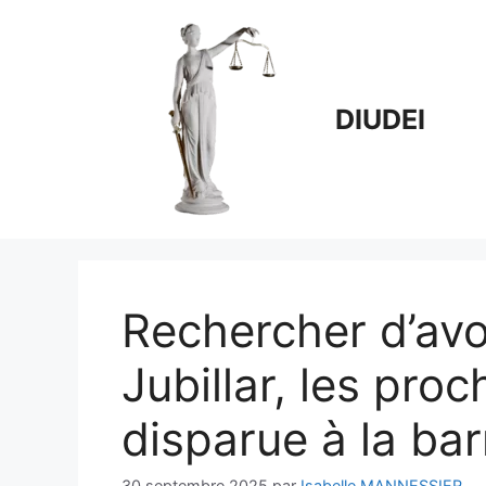
Aller
au
contenu
DIUDEI
Rechercher d’avo
Jubillar, les proc
disparue à la bar
30 septembre 2025
par
Isabelle MANNESSIER