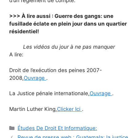
d’un règlement de compte.
>>> À lire aussi : Guerre des gangs: une
fusillade éclate en plein jour dans un quartier
résidentiel!
Les vidéos du jour à ne pas manquer
A lire:
Droit de l’exécution des peines 2007-
2008,
Ouvrage
.
La Justice pénale internationale,
Ouvrage
.
Martin Luther King,
Clicker Ici
.
Catégories
Études De Droit Et Informatique:
Navigation
Revue de presse web : Guatemala: la justice