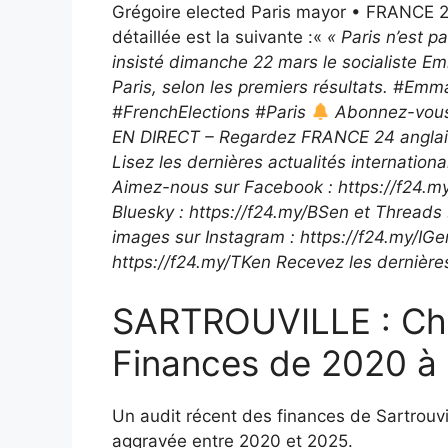
Grégoire elected Paris mayor • FRANCE 24 
détaillée est la suivante :«
« Paris n’est pa
insisté dimanche 22 mars le socialiste E
Paris, selon les premiers résultats. #E
#FrenchElections #Paris
Abonnez-vous 
EN DIRECT – Regardez FRANCE 24 anglais 2
Lisez les dernières actualités internation
Aimez-nous sur Facebook : https://f24.my
Bluesky : https://f24.my/BSen et Threads 
images sur Instagram : https://f24.my/IG
https://f24.my/TKen Recevez les dernière
SARTROUVILLE : Chu
Finances de 2020 à
Un audit récent des finances de Sartrouvil
aggravée entre 2020 et 2025.