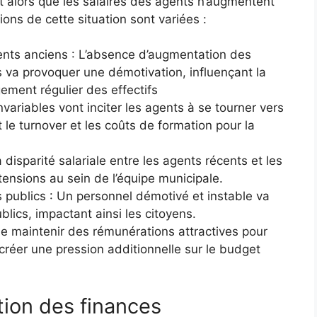
 alors que les salaires des agents n’augmentent
ns de cette situation sont variées :
ents anciens : L’absence d’augmentation des
s va provoquer une démotivation, influençant la
gement régulier des effectifs
invariables vont inciter les agents à se tourner vers
t le turnover et les coûts de formation pour la
 disparité salariale entre les agents récents et les
ensions au sein de l’équipe municipale.
es publics : Un personnel démotivé et instable va
blics, impactant ainsi les citoyens.
de maintenir des rémunérations attractives pour
réer une pression additionnelle sur le budget
tion des finances