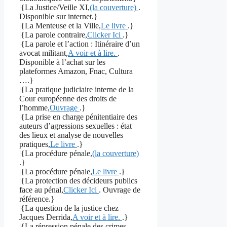
|{La Justice/Veille XI,
(la couverture)
.
Disponible sur internet.}
|{La Menteuse et la Ville,
Le livre
.}
|{La parole contraire,
Clicker Ici
.}
|{La parole et l’action : Itinéraire d’un
avocat militant,
A voir et à lire.
.
Disponible à l’achat sur les
plateformes Amazon, Fnac, Cultura
….}
|{La pratique judiciaire interne de la
Cour européenne des droits de
l’homme,
Ouvrage
.}
|{La prise en charge pénitentiaire des
auteurs d’agressions sexuelles : état
des lieux et analyse de nouvelles
pratiques,
Le livre
.}
|{La procédure pénale,
(la couverture)
.}
|{La procédure pénale,
Le livre
.}
|{La protection des décideurs publics
face au pénal,
Clicker Ici
. Ouvrage de
référence.}
|{La question de la justice chez
Jacques Derrida,
A voir et à lire.
.}
|{La répression pénale des crimes