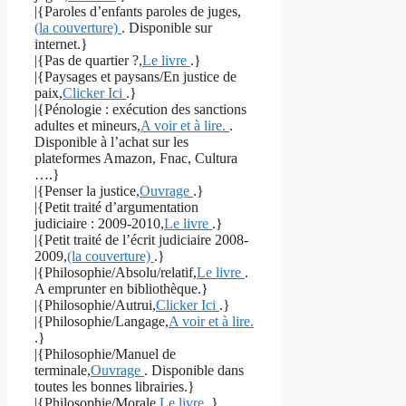
|{Paroles d’enfants paroles de juges,
(la couverture)
. Disponible sur
internet.}
|{Pas de quartier ?,
Le livre
.}
|{Paysages et paysans/En justice de
paix,
Clicker Ici
.}
|{Pénologie : exécution des sanctions
adultes et mineurs,
A voir et à lire.
.
Disponible à l’achat sur les
plateformes Amazon, Fnac, Cultura
….}
|{Penser la justice,
Ouvrage
.}
|{Petit traité d’argumentation
judiciaire : 2009-2010,
Le livre
.}
|{Petit traité de l’écrit judiciaire 2008-
2009,
(la couverture)
.}
|{Philosophie/Absolu/relatif,
Le livre
.
A emprunter en bibliothèque.}
|{Philosophie/Autrui,
Clicker Ici
.}
|{Philosophie/Langage,
A voir et à lire.
.}
|{Philosophie/Manuel de
terminale,
Ouvrage
. Disponible dans
toutes les bonnes librairies.}
|{Philosophie/Morale,
Le livre
.}