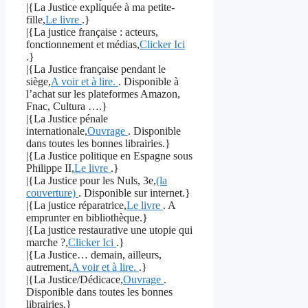
|{La Justice expliquée à ma petite-
fille,
Le livre
.}
|{La justice française : acteurs,
fonctionnement et médias,
Clicker Ici
.}
|{La Justice française pendant le
siège,
A voir et à lire.
. Disponible à
l’achat sur les plateformes Amazon,
Fnac, Cultura ….}
|{La Justice pénale
internationale,
Ouvrage
. Disponible
dans toutes les bonnes librairies.}
|{La Justice politique en Espagne sous
Philippe II,
Le livre
.}
|{La Justice pour les Nuls, 3e,
(la
couverture)
. Disponible sur internet.}
|{La justice réparatrice,
Le livre
. A
emprunter en bibliothèque.}
|{La justice restaurative une utopie qui
marche ?,
Clicker Ici
.}
|{La Justice… demain, ailleurs,
autrement,
A voir et à lire.
.}
|{La Justice/Dédicace,
Ouvrage
.
Disponible dans toutes les bonnes
librairies.}