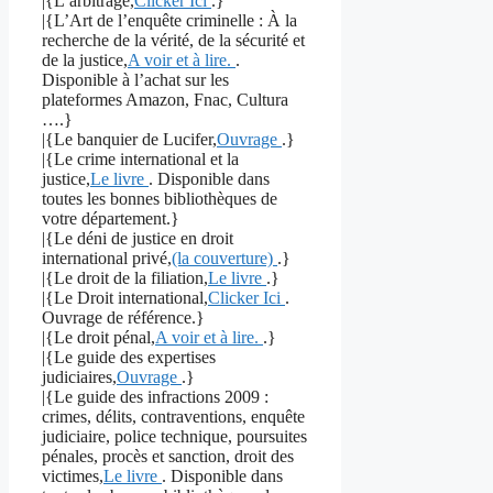
|{L’arbitrage,
Clicker Ici
.}
|{L’Art de l’enquête criminelle : À la
recherche de la vérité, de la sécurité et
de la justice,
A voir et à lire.
.
Disponible à l’achat sur les
plateformes Amazon, Fnac, Cultura
….}
|{Le banquier de Lucifer,
Ouvrage
.}
|{Le crime international et la
justice,
Le livre
. Disponible dans
toutes les bonnes bibliothèques de
votre département.}
|{Le déni de justice en droit
international privé,
(la couverture)
.}
|{Le droit de la filiation,
Le livre
.}
|{Le Droit international,
Clicker Ici
.
Ouvrage de référence.}
|{Le droit pénal,
A voir et à lire.
.}
|{Le guide des expertises
judiciaires,
Ouvrage
.}
|{Le guide des infractions 2009 :
crimes, délits, contraventions, enquête
judiciaire, police technique, poursuites
pénales, procès et sanction, droit des
victimes,
Le livre
. Disponible dans