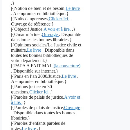
.}
|{Notion de bien et de besoin,
Le livre
. A emprunter en bibliothèque.}
|{Nuits dangereuses,
Clicker Ici
.
Ouvrage de référence.}
|{Objectif Justice,
A voir et à lire.
.}
|{Omar m’a tuer,
Ouvrage
. Disponible
dans toutes les bonnes librairies.}
|{Opinions sociales/La Justice civile et
militaire,
Le livre
. Disponible dans
toutes les bonnes bibliothèques de
votre département.}
|{PAPA A FAIT MAL,
(la couverture)
. Disponible sur internet.}
|{Paris en l’an 2000/Justice,
Le livre
.
A emprunter en bibliothèque.}
|{Parlons justice en 30
questions,
Clicker Ici
.}
|{Paroles de palais de justice,
A voir et
à lire.
.}
|{Paroles de palais de justice,
Ouvrage
. Disponible dans toutes les bonnes
librairies.}
|{Paroles d’enfants paroles de
juges,
Le livre
.}