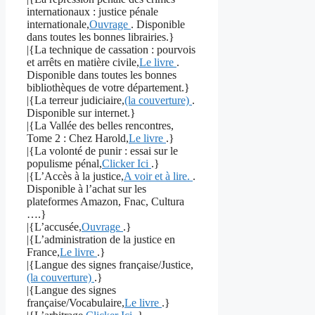
internationaux : justice pénale
internationale,
Ouvrage
. Disponible
dans toutes les bonnes librairies.}
|{La technique de cassation : pourvois
et arrêts en matière civile,
Le livre
.
Disponible dans toutes les bonnes
bibliothèques de votre département.}
|{La terreur judiciaire,
(la couverture)
.
Disponible sur internet.}
|{La Vallée des belles rencontres,
Tome 2 : Chez Harold,
Le livre
.}
|{La volonté de punir : essai sur le
populisme pénal,
Clicker Ici
.}
|{L’Accès à la justice,
A voir et à lire.
.
Disponible à l’achat sur les
plateformes Amazon, Fnac, Cultura
….}
|{L’accusée,
Ouvrage
.}
|{L’administration de la justice en
France,
Le livre
.}
|{Langue des signes française/Justice,
(la couverture)
.}
|{Langue des signes
française/Vocabulaire,
Le livre
.}