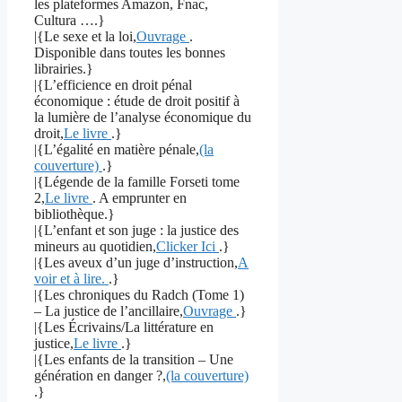
les plateformes Amazon, Fnac,
Cultura ….}
|{Le sexe et la loi,
Ouvrage
.
Disponible dans toutes les bonnes
librairies.}
|{L’efficience en droit pénal
économique : étude de droit positif à
la lumière de l’analyse économique du
droit,
Le livre
.}
|{L’égalité en matière pénale,
(la
couverture)
.}
|{Légende de la famille Forseti tome
2,
Le livre
. A emprunter en
bibliothèque.}
|{L’enfant et son juge : la justice des
mineurs au quotidien,
Clicker Ici
.}
|{Les aveux d’un juge d’instruction,
A
voir et à lire.
.}
|{Les chroniques du Radch (Tome 1)
– La justice de l’ancillaire,
Ouvrage
.}
|{Les Écrivains/La littérature en
justice,
Le livre
.}
|{Les enfants de la transition – Une
génération en danger ?,
(la couverture)
.}