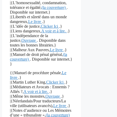
|{L’homosexualité, condamnation,
tolérance et égalité,
(la couverture)
.
Disponible sur internet.}
|{Libertés et sûreté dans un monde
dangereux,
Le livre
.}
|{L’idée de justice,
Clicker Ici
.}
|{Liens dangereux,
A voir et à lire.
.}
|{L’indépendance de la
justice,
Ouvrage
. Disponible dans
toutes les bonnes librairies.}
|{Malheur Aux Pauvres,
Le livre
.}
|{Manuel de droit pénal général,
(la
couverture)
. Disponible sur internet.}
}
{{Manuel de procédure pénale,
Le
livre
.}
|{Martin Luther King,
Clicker Ici
.}
|{Médiateurs et Avocats : Ennemis ?
Alliés ?,
A voir et à lire.
.}
|{Même les monstres,
Ouvrage
.}
|{Néerlandais/Pour traducteurs/La
ville (utilisateurs avancés),
Le livre
.}
|{Notes d’audience ou Les Mémoires
d’une « tribunaliste »,
(la couverture)