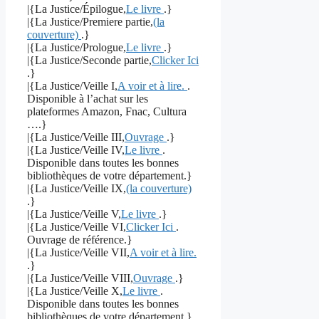
|{La Justice/Épilogue,
Le livre
.}
|{La Justice/Premiere partie,
(la
couverture)
.}
|{La Justice/Prologue,
Le livre
.}
|{La Justice/Seconde partie,
Clicker Ici
.}
|{La Justice/Veille I,
A voir et à lire.
.
Disponible à l’achat sur les
plateformes Amazon, Fnac, Cultura
….}
|{La Justice/Veille III,
Ouvrage
.}
|{La Justice/Veille IV,
Le livre
.
Disponible dans toutes les bonnes
bibliothèques de votre département.}
|{La Justice/Veille IX,
(la couverture)
.}
|{La Justice/Veille V,
Le livre
.}
|{La Justice/Veille VI,
Clicker Ici
.
Ouvrage de référence.}
|{La Justice/Veille VII,
A voir et à lire.
.}
|{La Justice/Veille VIII,
Ouvrage
.}
|{La Justice/Veille X,
Le livre
.
Disponible dans toutes les bonnes
bibliothèques de votre département.}