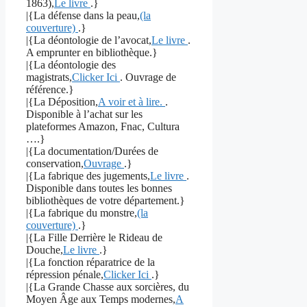
1863),
Le livre
.}
|{La défense dans la peau,
(la
couverture)
.}
|{La déontologie de l’avocat,
Le livre
.
A emprunter en bibliothèque.}
|{La déontologie des
magistrats,
Clicker Ici
. Ouvrage de
référence.}
|{La Déposition,
A voir et à lire.
.
Disponible à l’achat sur les
plateformes Amazon, Fnac, Cultura
….}
|{La documentation/Durées de
conservation,
Ouvrage
.}
|{La fabrique des jugements,
Le livre
.
Disponible dans toutes les bonnes
bibliothèques de votre département.}
|{La fabrique du monstre,
(la
couverture)
.}
|{La Fille Derrière le Rideau de
Douche,
Le livre
.}
|{La fonction réparatrice de la
répression pénale,
Clicker Ici
.}
|{La Grande Chasse aux sorcières, du
Moyen Âge aux Temps modernes,
A