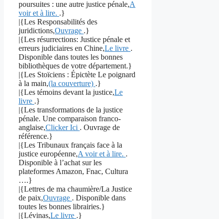
poursuites : une autre justice pénale,
A
voir et à lire.
.}
|{Les Responsabilités des
juridictions,
Ouvrage
.}
|{Les résurrections: Justice pénale et
erreurs judiciaires en Chine,
Le livre
.
Disponible dans toutes les bonnes
bibliothèques de votre département.}
|{Les Stoïciens : Épictète Le poignard
à la main,
(la couverture)
.}
|{Les témoins devant la justice,
Le
livre
.}
|{Les transformations de la justice
pénale. Une comparaison franco-
anglaise,
Clicker Ici
. Ouvrage de
référence.}
|{Les Tribunaux français face à la
justice européenne,
A voir et à lire.
.
Disponible à l’achat sur les
plateformes Amazon, Fnac, Cultura
….}
|{Lettres de ma chaumière/La Justice
de paix,
Ouvrage
. Disponible dans
toutes les bonnes librairies.}
|{Lévinas,
Le livre
.}