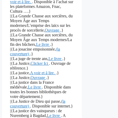
voir et à lire.
. Disponible à l’achat sur
les plateformes Amazon, Fnac,
Cultura ….}
|{La Grande Chasse aux sorcières, du
Moyen Âge aux Temps
modernes/L’emprise des laïcs sur les
procès de sorcellerie,
Ouvrage
.}
|{La Grande Chasse aux sorcières, du
Moyen Âge aux Temps modernes/La
fin des bûchers,
Le livre
.}
|{La josacine empoisonnée,
(la
couverture)
.}
|{La juge de trente ans,
Le livre
.}
|{La Justice,
Clicker Ici
. Ouvrage de
référence.}
|{La justice,
A voir et à lire.
.}
|{La Justice,
Ouvrage
.}
|{La justice dans la France
médiévale,
Le livre
. Disponible dans
toutes les bonnes bibliothèques de
votre département.}
|{La Justice de Dieu qui passe,
(la
couverture)
. Disponible sur internet.}
|{La justice des vainqueurs : de
Nuremberg à Bagdad,
Le livre
. A