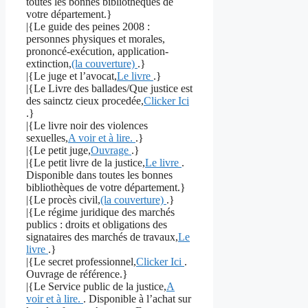
toutes les bonnes bibliothèques de
votre département.}
|{Le guide des peines 2008 :
personnes physiques et morales,
prononcé-exécution, application-
extinction,
(la couverture)
.}
|{Le juge et l’avocat,
Le livre
.}
|{Le Livre des ballades/Que justice est
des sainctz cieux procedée,
Clicker Ici
.}
|{Le livre noir des violences
sexuelles,
A voir et à lire.
.}
|{Le petit juge,
Ouvrage
.}
|{Le petit livre de la justice,
Le livre
.
Disponible dans toutes les bonnes
bibliothèques de votre département.}
|{Le procès civil,
(la couverture)
.}
|{Le régime juridique des marchés
publics : droits et obligations des
signataires des marchés de travaux,
Le
livre
.}
|{Le secret professionnel,
Clicker Ici
.
Ouvrage de référence.}
|{Le Service public de la justice,
A
voir et à lire.
. Disponible à l’achat sur