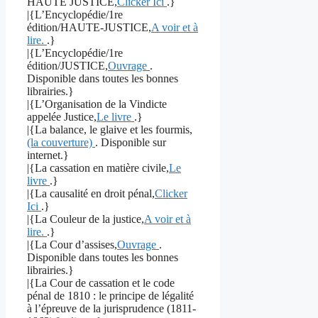
HAUTE JUSTICE,
Clicker Ici
.}
|{L’Encyclopédie/1re
édition/HAUTE-JUSTICE,
A voir et à
lire.
.}
|{L’Encyclopédie/1re
édition/JUSTICE,
Ouvrage
.
Disponible dans toutes les bonnes
librairies.}
|{L’Organisation de la Vindicte
appelée Justice,
Le livre
.}
|{La balance, le glaive et les fourmis,
(la couverture)
. Disponible sur
internet.}
|{La cassation en matière civile,
Le
livre
.}
|{La causalité en droit pénal,
Clicker
Ici
.}
|{La Couleur de la justice,
A voir et à
lire.
.}
|{La Cour d’assises,
Ouvrage
.
Disponible dans toutes les bonnes
librairies.}
|{La Cour de cassation et le code
pénal de 1810 : le principe de légalité
à l’épreuve de la jurisprudence (1811-