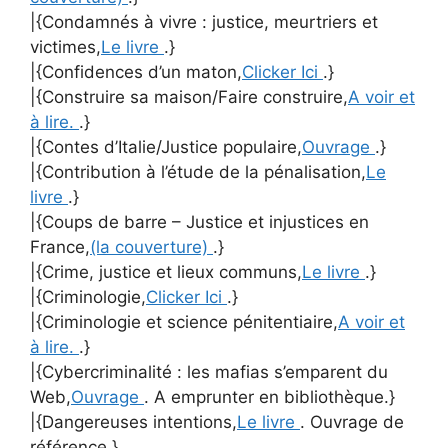
|{Condamnés à vivre : justice, meurtriers et
victimes,
Le livre
.}
|{Confidences d’un maton,
Clicker Ici
.}
|{Construire sa maison/Faire construire,
A voir et
à lire.
.}
|{Contes d’Italie/Justice populaire,
Ouvrage
.}
|{Contribution à l’étude de la pénalisation,
Le
livre
.}
|{Coups de barre – Justice et injustices en
France,
(la couverture)
.}
|{Crime, justice et lieux communs,
Le livre
.}
|{Criminologie,
Clicker Ici
.}
|{Criminologie et science pénitentiaire,
A voir et
à lire.
.}
|{Cybercriminalité : les mafias s’emparent du
Web,
Ouvrage
. A emprunter en bibliothèque.}
|{Dangereuses intentions,
Le livre
. Ouvrage de
référence.}