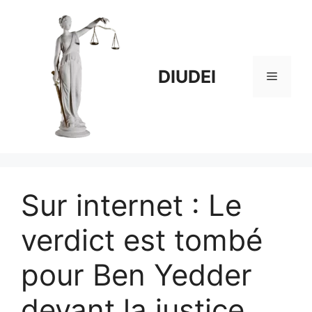
Aller
au
contenu
DIUDEI
Menu
Sur internet : Le
verdict est tombé
pour Ben Yedder
devant la justice