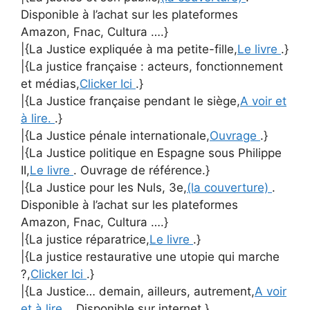
Disponible à l’achat sur les plateformes
Amazon, Fnac, Cultura ….}
|{La Justice expliquée à ma petite-fille,
Le livre
.}
|{La justice française : acteurs, fonctionnement
et médias,
Clicker Ici
.}
|{La Justice française pendant le siège,
A voir et
à lire.
.}
|{La Justice pénale internationale,
Ouvrage
.}
|{La Justice politique en Espagne sous Philippe
II,
Le livre
. Ouvrage de référence.}
|{La Justice pour les Nuls, 3e,
(la couverture)
.
Disponible à l’achat sur les plateformes
Amazon, Fnac, Cultura ….}
|{La justice réparatrice,
Le livre
.}
|{La justice restaurative une utopie qui marche
?,
Clicker Ici
.}
|{La Justice… demain, ailleurs, autrement,
A voir
et à lire.
. Disponible sur internet.}