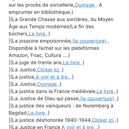
sur les procès de sorcellerie,
Ouvrage
. A
emprunter en bibliothèque.}
|{La Grande Chasse aux sorcières, du Moyen
Âge aux Temps modernes/La fin des
bûchers,
Le livre
.}
|{La josacine empoisonnée,
(la couverture)
.
Disponible à l’achat sur les plateformes
Amazon, Fnac, Cultura ….}
|{La juge de trente ans,
Le livre
.}
|{La Justice,
Clicker Ici
.}
|{La justice,
A voir et à lire.
.}
|{La Justice,
Ouvrage
.}
|{La justice dans la France médiévale,
Le livre
.}
|{La Justice de Dieu qui passe,
(la couverture)
.}
|{La justice des vainqueurs : de Nuremberg à
Bagdad,
Le livre
.}
|{La justice déshonorée 1940-1944,
Clicker Ici
.}
|{La Justice en France,
A voir et à lire.
.}