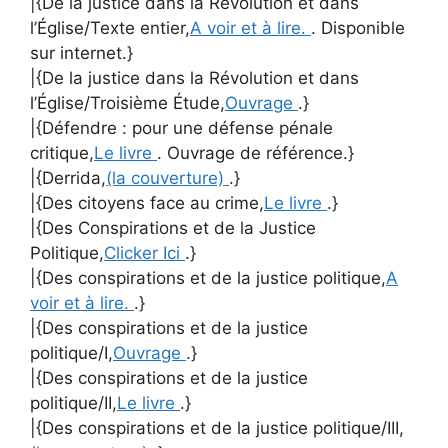
|{De la justice dans la Révolution et dans
l’Église/Texte entier,
A voir et à lire.
. Disponible
sur internet.}
|{De la justice dans la Révolution et dans
l’Église/Troisième Étude,
Ouvrage
.}
|{Défendre : pour une défense pénale
critique,
Le livre
. Ouvrage de référence.}
|{Derrida,
(la couverture)
.}
|{Des citoyens face au crime,
Le livre
.}
|{Des Conspirations et de la Justice
Politique,
Clicker Ici
.}
|{Des conspirations et de la justice politique,
A
voir et à lire.
.}
|{Des conspirations et de la justice
politique/I,
Ouvrage
.}
|{Des conspirations et de la justice
politique/II,
Le livre
.}
|{Des conspirations et de la justice politique/III,