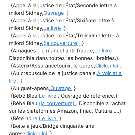
|{Appel à la justice de l’État/Seconde lettre à
milord Sidney,
Ouvrage
.}
|{Appel à la justice de l’État/Sixième lettre à
milord Sidney,
Le livre
.}
|{Appel à la justice de l’État/Troisième lettre à
milord Sidney,
(la couverture)
.}
|{Arnaques : le manuel anti-fraude,
Le livre
.
Disponible dans toutes les bonnes librairies.}
|{Astérix/Assurancetourix, le barde,
Clicker Ici
.}
|{Au crépuscule de la justice pénale,
A voir et à
lire.
.}
|{Au guet-apens,
Ouvrage
.}
|{Bébé Bleu,
Le livre
. Ouvrage de référence.}
|{Bébé Bleu,
(la couverture)
. Disponible à l’achat
sur les plateformes Amazon, Fnac, Cultura ….}
|{Bête noire,
Le livre
.}
|{Boîte à jeux/Bridge cinquante ans
après,
Clicker Ici
.}