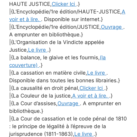
HAUTE JUSTICE,
Clicker Ici
.}
|{L’Encyclopédie/1re édition/HAUTE-JUSTICE,
A
voir et à lire.
. Disponible sur internet.}
|{L’Encyclopédie/1re édition/JUSTICE,
Ouvrage
.
A emprunter en bibliothèque.}
|{L’Organisation de la Vindicte appelée
Justice,
Le livre
.}
|{La balance, le glaive et les fourmis,
(la
couverture)
.}
|{La cassation en matière civile,
Le livre
.
Disponible dans toutes les bonnes librairies.}
|{La causalité en droit pénal,
Clicker Ici
.}
|{La Couleur de la justice,
A voir et à lire.
.}
|{La Cour d’assises,
Ouvrage
. A emprunter en
bibliothèque.}
|{La Cour de cassation et le code pénal de 1810
: le principe de légalité à l’épreuve de la
jurisprudence (1811-1863),
Le livre
.}