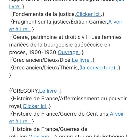
livre
.}
|{Fondements de la justice,
Clicker Ici
.}
|{Fragment sur la justice/Édition Garnier,
A voir
et à lire.
.}
|{Genre, patrimoine et droit civil : Les femmes
mariées de la bourgeoisie québécoise en
procès, 1900-1930,
Ouvrage
.}
|{Grec ancien/Dieux/Dicé,
Le livre
.}
|{Grec ancien/Dieux/Thémis,
(la couverture)
.}
}
{{GREGORY,
Le livre
.}
|{Histoire de France/Affermissement du pouvoir
royal,
Clicker Ici
.}
|{Histoire de France/Guerre de Cent ans,
A voir
et à lire.
.}
|{Histoire de France/Guerres de
religion,
Ouvrage
. A emprunter en bibliothèque.}