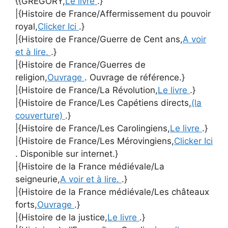
{{GREGORY,
Le livre
.}
|{Histoire de France/Affermissement du pouvoir
royal,
Clicker Ici
.}
|{Histoire de France/Guerre de Cent ans,
A voir
et à lire.
.}
|{Histoire de France/Guerres de
religion,
Ouvrage
. Ouvrage de référence.}
|{Histoire de France/La Révolution,
Le livre
.}
|{Histoire de France/Les Capétiens directs,
(la
couverture)
.}
|{Histoire de France/Les Carolingiens,
Le livre
.}
|{Histoire de France/Les Mérovingiens,
Clicker Ici
. Disponible sur internet.}
|{Histoire de la France médiévale/La
seigneurie,
A voir et à lire.
.}
|{Histoire de la France médiévale/Les châteaux
forts,
Ouvrage
.}
|{Histoire de la justice,
Le livre
.}