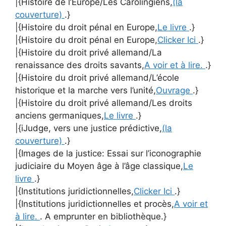
|{Histoire de l’Europe/Les Carolingiens,
(la
couverture)
.}
|{Histoire du droit pénal en Europe,
Le livre
.}
|{Histoire du droit pénal en Europe,
Clicker Ici
.}
|{Histoire du droit privé allemand/La
renaissance des droits savants,
A voir et à lire.
.}
|{Histoire du droit privé allemand/L’école
historique et la marche vers l’unité,
Ouvrage
.}
|{Histoire du droit privé allemand/Les droits
anciens germaniques,
Le livre
.}
|{iJudge, vers une justice prédictive,
(la
couverture)
.}
|{Images de la justice: Essai sur l’iconographie
judiciaire du Moyen âge à l’âge classique,
Le
livre
.}
|{Institutions juridictionnelles,
Clicker Ici
.}
|{Institutions juridictionnelles et procès,
A voir et
à lire.
. A emprunter en bibliothèque.}