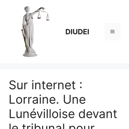
Aller
au
contenu
DIUDEI
Menu
Sur internet :
Lorraine. Une
Lunévilloise devant
le tribunal pour