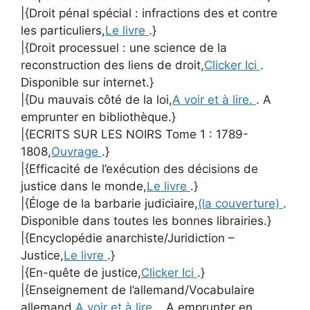
|{Droit pénal spécial : infractions des et contre
les particuliers,
Le livre
.}
|{Droit processuel : une science de la
reconstruction des liens de droit,
Clicker Ici
.
Disponible sur internet.}
|{Du mauvais côté de la loi,
A voir et à lire.
. A
emprunter en bibliothèque.}
|{ECRITS SUR LES NOIRS Tome 1 : 1789-
1808,
Ouvrage
.}
|{Efficacité de l’exécution des décisions de
justice dans le monde,
Le livre
.}
|{Éloge de la barbarie judiciaire,
(la couverture)
.
Disponible dans toutes les bonnes librairies.}
|{Encyclopédie anarchiste/Juridiction –
Justice,
Le livre
.}
|{En-quête de justice,
Clicker Ici
.}
|{Enseignement de l’allemand/Vocabulaire
allemand,
A voir et à lire.
. A emprunter en