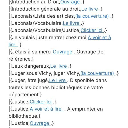
|{Introduction au Droit,
Ouvrage
.}
|{Introduction générale au droit,
Le livre
.}
|{Japonais/Liste des articles,
(la couverture)
.}
|{Japonais/Vocabulaire,
Le livre
.}
|{Japonais/Vocabulaire/Justice,
Clicker Ici
.}
|{Je voulais juste rentrer chez moi,
A voir et à
lire.
.}
|{J’étais à sa merci,
Ouvrage
. Ouvrage de
référence.}
|{Jeux dangereux,
Le livre
.}
|{Juger sous Vichy, juger Vichy,
(la couverture)
.}
|{Juger, être jugé,
Le livre
. Disponible dans
toutes les bonnes bibliothèques de votre
département.}
|{Justice,
Clicker Ici
.}
|{Justice,
A voir et à lire.
. A emprunter en
bibliothèque.}
|{Justice,
Ouvrage
.}