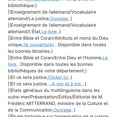
bibliothèque.}
|{Enseignement de l’allemand/Vocabulaire
allemand/La justice,
Ouvrage
.}
|{Enseignement de l’allemand/Vocabulaire
allemand/L’État,
Le livre
.}
|{Entre Bible et Coran/Attributs et noms du Dieu
unique,
(la couverture)
. Disponible dans toutes
les bonnes librairies.}
|{Entre Bible et Coran/Entre Dieu et l’Homme,
Le
livre
. Disponible dans toutes les bonnes
bibliothèques de votre département.}
|{Et ce sera justice,
Clicker Ici
.}
|{Et ce sera justice…,
A voir et à lire.
.}
|{États généraux du multilinguisme dans les
outre-mer/Présentation/Éditos/Éditorial de M.
Frédéric MITTERRAND, ministre de la Culture et
de la Communication,
Ouvrage
.}
|{Étude historique sur l’organisation de la justice