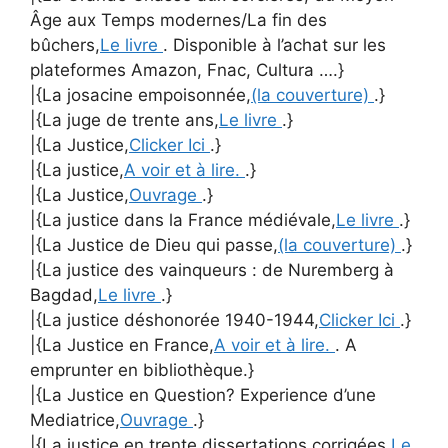
Âge aux Temps modernes/La fin des
bûchers,
Le livre
. Disponible à l’achat sur les
plateformes Amazon, Fnac, Cultura ….}
|{La josacine empoisonnée,
(la couverture)
.}
|{La juge de trente ans,
Le livre
.}
|{La Justice,
Clicker Ici
.}
|{La justice,
A voir et à lire.
.}
|{La Justice,
Ouvrage
.}
|{La justice dans la France médiévale,
Le livre
.}
|{La Justice de Dieu qui passe,
(la couverture)
.}
|{La justice des vainqueurs : de Nuremberg à
Bagdad,
Le livre
.}
|{La justice déshonorée 1940-1944,
Clicker Ici
.}
|{La Justice en France,
A voir et à lire.
. A
emprunter en bibliothèque.}
|{La Justice en Question? Experience d’une
Mediatrice,
Ouvrage
.}
|{La justice en trente dissertations corrigées,
Le