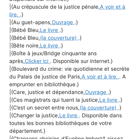
|{Au crépuscule de la justice pénale,
A voir et à
lire.
.}
|{Au guet-apens,
Ouvrage
.}
|{Bébé Bleu,
Le livre
.}
|{Bébé Bleu,
(la couverture)
.}
|{Bête noire,
Le livre
.}
|{Boîte à jeux/Bridge cinquante ans
après,
Clicker Ici
. Disponible sur internet.}
|{Boulevard du crime: vie quotidienne et secrète
du Palais de justice de Paris,
A voir et à lire.
. A
emprunter en bibliothèque.}
|{Care, justice et dépendance,
Ouvrage
.}
|{Ces magistrats qui tuent la justice,
Le livre
.}
|{C’est un secret entre nous,
(la couverture)
.}
|{Changer la justice,
Le livre
. Disponible dans
toutes les bonnes bibliothèques de votre
département.}
|{Chansons choisies d’Eugène Imbert/Laissez