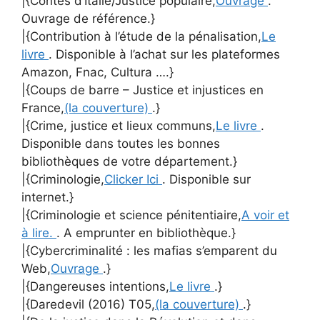
|{Contes d’Italie/Justice populaire,
Ouvrage
.
Ouvrage de référence.}
|{Contribution à l’étude de la pénalisation,
Le
livre
. Disponible à l’achat sur les plateformes
Amazon, Fnac, Cultura ….}
|{Coups de barre – Justice et injustices en
France,
(la couverture)
.}
|{Crime, justice et lieux communs,
Le livre
.
Disponible dans toutes les bonnes
bibliothèques de votre département.}
|{Criminologie,
Clicker Ici
. Disponible sur
internet.}
|{Criminologie et science pénitentiaire,
A voir et
à lire.
. A emprunter en bibliothèque.}
|{Cybercriminalité : les mafias s’emparent du
Web,
Ouvrage
.}
|{Dangereuses intentions,
Le livre
.}
|{Daredevil (2016) T05,
(la couverture)
.}