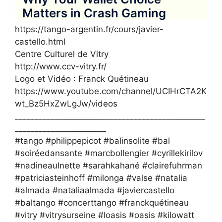
https://tango-argentin.fr/cours/javier-
castello.html
Centre Culturel de Vitry
http://www.ccv-vitry.fr/
Logo et Vidéo : Franck Quétineau
https://www.youtube.com/channel/UCIHrCTA2K
wt_Bz5HxZwLgJw/videos
________________________________________________
_______________________
#tango #philippepicot #balinsolite #bal
#soiréedansante #marcbollengier #cyrillekirilov
#nadineaulnette #sarahkahané #clairefuhrman
#patriciasteinhoff #milonga #valse #natalia
#almada #nataliaalmada #javiercastello
#baltango #concerttango #franckquétineau
#vitry #vitrysurseine #loasis #oasis #kilowatt