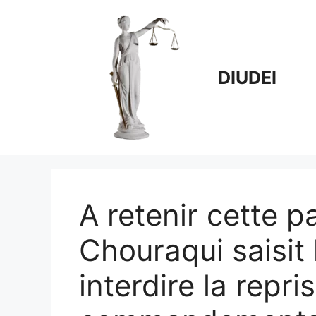
Aller
au
contenu
DIUDEI
A retenir cette pa
Chouraqui saisit 
interdire la repri