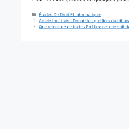
Catégories
Études De Droit Et Informatique:
Navigation
Article tout frais : Douai : les greffiers du tribu
des
Que retenir de ce texte : En Ukraine, une soif d
articles