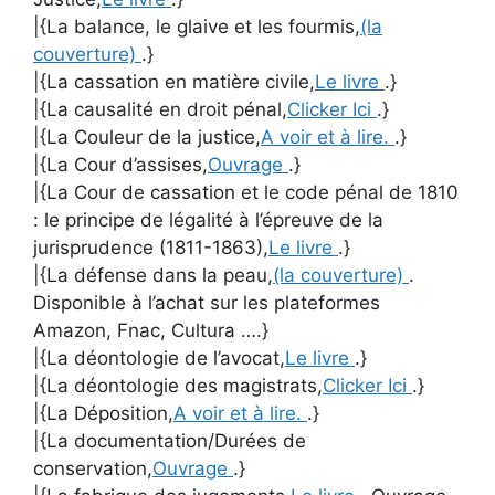
|{La balance, le glaive et les fourmis,
(la
couverture)
.}
|{La cassation en matière civile,
Le livre
.}
|{La causalité en droit pénal,
Clicker Ici
.}
|{La Couleur de la justice,
A voir et à lire.
.}
|{La Cour d’assises,
Ouvrage
.}
|{La Cour de cassation et le code pénal de 1810
: le principe de légalité à l’épreuve de la
jurisprudence (1811-1863),
Le livre
.}
|{La défense dans la peau,
(la couverture)
.
Disponible à l’achat sur les plateformes
Amazon, Fnac, Cultura ….}
|{La déontologie de l’avocat,
Le livre
.}
|{La déontologie des magistrats,
Clicker Ici
.}
|{La Déposition,
A voir et à lire.
.}
|{La documentation/Durées de
conservation,
Ouvrage
.}