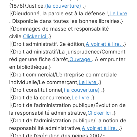
(1878)/Justice,
(la couverture)
.}
|{Dieudonné, la parole est à la défense !,
Le livre
. Disponible dans toutes les bonnes librairies.}
|{Dommages de masse et responsabilité
civile,
Clicker Ici
.}
|{Droit administratif. 2e édition,
A voir et à lire.
.}
|{Droit administratif/La jurisprudence/Comment
rédiger une fiche d’arrêt,
Ouvrage
. A emprunter
en bibliothèque.}
|{Droit commercial/L’entreprise commerciale
individuelle/Le commerçant,
Le livre
.}
|{Droit constitutionnel,
(la couverture)
.}
|{Droit de la concurrence,
Le livre
.}
|{Droit de l’administration publique/Évolution de
la responsabilité administrative,
Clicker Ici
.}
|{Droit de l’administration publique/La notion de
responsabilité administrative,
A voir et à lire.
.}
|{Droit de l’exécution des peines 2007-