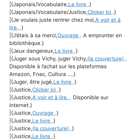
|{Japonais/Vocabulaire,
Le livre
.}
|{Japonais/Vocabulaire/Justice,
Clicker Ici
.}
|{Je voulais juste rentrer chez moi,
A voir et à
lire.
.}
|{J’étais à sa merci,
Ouvrage
. A emprunter en
bibliothèque.}
|{Jeux dangereux,
Le livre
.}
|{Juger sous Vichy, juger Vichy,
(la couverture)
.
Disponible à l’achat sur les plateformes
Amazon, Fnac, Cultura ….}
|{Juger, être jugé,
Le livre
.}
|{Justice,
Clicker Ici
.}
|{Justice,
A voir et à lire.
. Disponible sur
internet.}
|{Justice,
Ouvrage
.}
|{Justice,
Le livre
.}
|{Justice,
(la couverture)
.}
|{Justice,
Le livre
.}