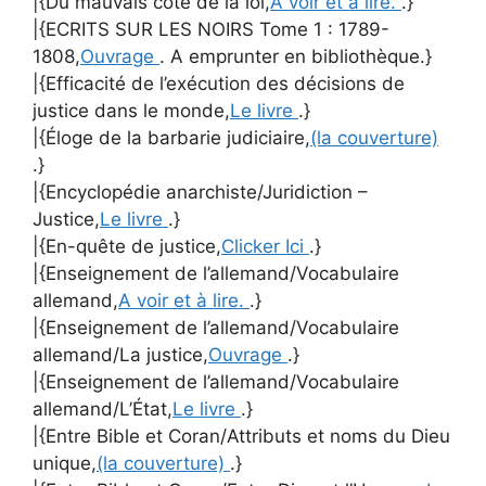
|{Du mauvais côté de la loi,
A voir et à lire.
.}
|{ECRITS SUR LES NOIRS Tome 1 : 1789-
1808,
Ouvrage
. A emprunter en bibliothèque.}
|{Efficacité de l’exécution des décisions de
justice dans le monde,
Le livre
.}
|{Éloge de la barbarie judiciaire,
(la couverture)
.}
|{Encyclopédie anarchiste/Juridiction –
Justice,
Le livre
.}
|{En-quête de justice,
Clicker Ici
.}
|{Enseignement de l’allemand/Vocabulaire
allemand,
A voir et à lire.
.}
|{Enseignement de l’allemand/Vocabulaire
allemand/La justice,
Ouvrage
.}
|{Enseignement de l’allemand/Vocabulaire
allemand/L’État,
Le livre
.}
|{Entre Bible et Coran/Attributs et noms du Dieu
unique,
(la couverture)
.}