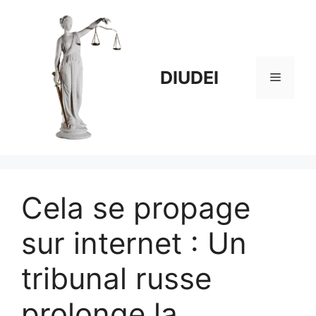
Aller
au
contenu
DIUDEI
Menu
Cela se propage
sur internet : Un
tribunal russe
prolonge la