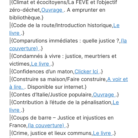
|{Climat et écocitoyens/La FEVE et l’objectif
zéro-déchet,
Ouvrage
. A emprunter en
bibliothèque.}
|{Code de la route/Introduction historique,
Le
livre
.}
|{Comparutions immédiates : quelle justice ?,
(la
couverture)
.}
|{Condamnés à vivre : justice, meurtriers et
victimes,
Le livre
.}
|{Confidences d’un maton,
Clicker Ici
.}
|{Construire sa maison/Faire construire,
A voir et
à lire.
. Disponible sur internet.}
|{Contes d’Italie/Justice populaire,
Ouvrage
.}
|{Contribution à l’étude de la pénalisation,
Le
livre
.}
|{Coups de barre – Justice et injustices en
France,
(la couverture)
.}
|{Crime, justice et lieux communs,
Le livre
.}