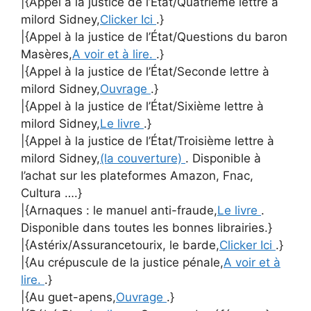
|{Appel à la justice de l’État/Quatrième lettre à
milord Sidney,
Clicker Ici
.}
|{Appel à la justice de l’État/Questions du baron
Masères,
A voir et à lire.
.}
|{Appel à la justice de l’État/Seconde lettre à
milord Sidney,
Ouvrage
.}
|{Appel à la justice de l’État/Sixième lettre à
milord Sidney,
Le livre
.}
|{Appel à la justice de l’État/Troisième lettre à
milord Sidney,
(la couverture)
. Disponible à
l’achat sur les plateformes Amazon, Fnac,
Cultura ….}
|{Arnaques : le manuel anti-fraude,
Le livre
.
Disponible dans toutes les bonnes librairies.}
|{Astérix/Assurancetourix, le barde,
Clicker Ici
.}
|{Au crépuscule de la justice pénale,
A voir et à
lire.
.}
|{Au guet-apens,
Ouvrage
.}