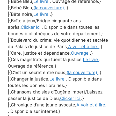
|{Bébé Bleu,
Le livre
. Ouvrage de référence.}
|{Bébé Bleu,
(la couverture)
.}
|{Bête noire,
Le livre
.}
|{Boîte à jeux/Bridge cinquante ans
après,
Clicker Ici
. Disponible dans toutes les
bonnes bibliothèques de votre département.}
|{Boulevard du crime: vie quotidienne et secrète
du Palais de justice de Paris,
A voir et à lire.
.}
|{Care, justice et dépendance,
Ouvrage
.}
|{Ces magistrats qui tuent la justice,
Le livre
.
Ouvrage de référence.}
|{C’est un secret entre nous,
(la couverture)
.}
|{Changer la justice,
Le livre
. Disponible dans
toutes les bonnes librairies.}
|{Chansons choisies d’Eugène Imbert/Laissez
passer la justice de Dieu,
Clicker Ici
.}
|{Chronique d’une jeune avocate,
A voir et à lire.
. Disponible sur internet.}