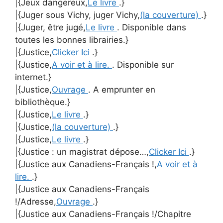
|{Jeux dangereux,
Le livre
.}
|{Juger sous Vichy, juger Vichy,
(la couverture)
.}
|{Juger, être jugé,
Le livre
. Disponible dans
toutes les bonnes librairies.}
|{Justice,
Clicker Ici
.}
|{Justice,
A voir et à lire.
. Disponible sur
internet.}
|{Justice,
Ouvrage
. A emprunter en
bibliothèque.}
|{Justice,
Le livre
.}
|{Justice,
(la couverture)
.}
|{Justice,
Le livre
.}
|{Justice : un magistrat dépose…,
Clicker Ici
.}
|{Justice aux Canadiens-Français !,
A voir et à
lire.
.}
|{Justice aux Canadiens-Français
!/Adresse,
Ouvrage
.}
|{Justice aux Canadiens-Français !/Chapitre