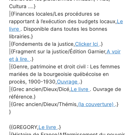
Cultura ….}
|{Finances locales/Les procédures se
rapportant à l’exécution des budgets locaux,
Le
livre
. Disponible dans toutes les bonnes
librairies.}
|{Fondements de la justice,
Clicker Ici
.}
|{Fragment sur la justice/Édition Garnier,
A voir
et à lire.
.}
|{Genre, patrimoine et droit civil : Les femmes
mariées de la bourgeoisie québécoise en
procès, 1900-1930,
Ouvrage
.}
|{Grec ancien/Dieux/Dicé,
Le livre
. Ouvrage de
référence.}
|{Grec ancien/Dieux/Thémis,
(la couverture)
.}
}
{{GREGORY,
Le livre
.}
|{Histoire de France/Affermissement du pouvoir