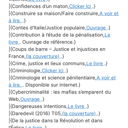
|{Confidences d’un maton,
Clicker Ici
.}
|{Construire sa maison/Faire construire,
A voir et
à lire.
.}
|{Contes d’Italie/Justice populaire,
Ouvrage
.}
|{Contribution à l’étude de la pénalisation,
Le
livre
. Ouvrage de référence.}
|{Coups de barre – Justice et injustices en
France,
(la couverture)
.}
|{Crime, justice et lieux communs,
Le livre
.}
|{Criminologie,
Clicker Ici
.}
|{Criminologie et science pénitentiaire,
A voir et
à lire.
. Disponible sur internet.}
|{Cybercriminalité : les mafias s’emparent du
Web,
Ouvrage
.}
|{Dangereuses intentions,
Le livre
.}
|{Daredevil (2016) T05,
(la couverture)
.}
|{De la justice dans la Révolution et dans
l’Église,
Le livre
.}