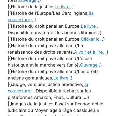
forts,
Ouvrage
.}
|{Histoire de la justice,
Le livre
.}
|{Histoire de l’Europe/Les Carolingiens,
(la
couverture)
.}
|{Histoire du droit pénal en Europe,
Le livre
.
Disponible dans toutes les bonnes librairies.}
|{Histoire du droit pénal en Europe,
Clicker Ici
.}
|{Histoire du droit privé allemand/La
renaissance des droits savants,
A voir et à lire.
.}
|{Histoire du droit privé allemand/L’école
historique et la marche vers l’unité,
Ouvrage
.}
|{Histoire du droit privé allemand/Les droits
anciens germaniques,
Le livre
.}
|{iJudge, vers une justice prédictive,
(la
couverture)
. Disponible à l’achat sur les
plateformes Amazon, Fnac, Cultura ….}
|{Images de la justice: Essai sur l’iconographie
judiciaire du Moyen âge à l’âge classique,
Le