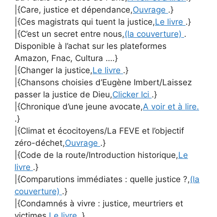
|{Care, justice et dépendance,
Ouvrage
.}
|{Ces magistrats qui tuent la justice,
Le livre
.}
|{C’est un secret entre nous,
(la couverture)
.
Disponible à l’achat sur les plateformes
Amazon, Fnac, Cultura ….}
|{Changer la justice,
Le livre
.}
|{Chansons choisies d’Eugène Imbert/Laissez
passer la justice de Dieu,
Clicker Ici
.}
|{Chronique d’une jeune avocate,
A voir et à lire.
.}
|{Climat et écocitoyens/La FEVE et l’objectif
zéro-déchet,
Ouvrage
.}
|{Code de la route/Introduction historique,
Le
livre
.}
|{Comparutions immédiates : quelle justice ?,
(la
couverture)
.}
|{Condamnés à vivre : justice, meurtriers et
victimes,
Le livre
.}