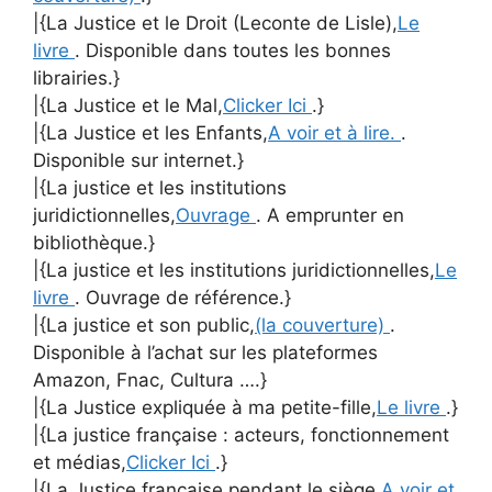
|{La Justice et le Droit (Leconte de Lisle),
Le
livre
. Disponible dans toutes les bonnes
librairies.}
|{La Justice et le Mal,
Clicker Ici
.}
|{La Justice et les Enfants,
A voir et à lire.
.
Disponible sur internet.}
|{La justice et les institutions
juridictionnelles,
Ouvrage
. A emprunter en
bibliothèque.}
|{La justice et les institutions juridictionnelles,
Le
livre
. Ouvrage de référence.}
|{La justice et son public,
(la couverture)
.
Disponible à l’achat sur les plateformes
Amazon, Fnac, Cultura ….}
|{La Justice expliquée à ma petite-fille,
Le livre
.}
|{La justice française : acteurs, fonctionnement
et médias,
Clicker Ici
.}
|{La Justice française pendant le siège,
A voir et