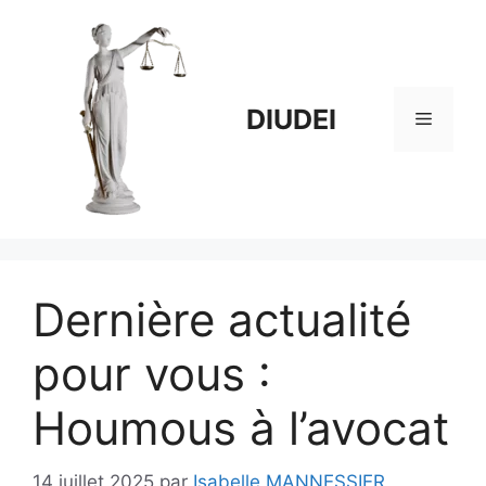
Aller
au
contenu
DIUDEI
Menu
Dernière actualité
pour vous :
Houmous à l’avocat
14 juillet 2025
par
Isabelle MANNESSIER