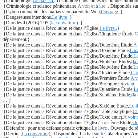
|{Criminologie,
Clicker Ici
. Disponible dans toutes les bonnes biblio
|{Criminologie et science pénitentiaire,
A voir et à lire.
. Disponible sur
|{Cybercriminalité : les mafias s’emparent du Web,
Ouvrage
.}
|{Dangereuses intentions,
Le livre
.}
|{Daredevil (2016) T05,
(la couverture)
.}
|{De la justice dans la Révolution et dans l’Église,
Le livre
.}
|{De la justice dans la Révolution et dans l’Église/Cinquième Étude,
C
département.}
|{De la justice dans la Révolution et dans l’Église/Deuxième Étude,
A 
|{De la justice dans la Révolution et dans l’Église/Dixième Étude,
Ouv
|{De la justice dans la Révolution et dans l’Église/Douzième Étude,
Le
|{De la justice dans la Révolution et dans l’Église/Huitième Étude,
(la
|{De la justice dans la Révolution et dans l’Église/Neuvième Étude,
Le
|{De la justice dans la Révolution et dans l’Église/Onzième Étude,
Cli
|{De la justice dans la Révolution et dans l’Église/Première Étude,
A vo
|{De la justice dans la Révolution et dans l’Église/Prologue,
Ouvrage
|{De la justice dans la Révolution et dans l’Église/Quatrième Étude,
Le
|{De la justice dans la Révolution et dans l’Église/Septième Étude,
(la
….}
|{De la justice dans la Révolution et dans l’Église/Sixième Étude,
Le l
|{De la justice dans la Révolution et dans l’Église/Table analytique,
Cl
|{De la justice dans la Révolution et dans l’Église/Texte entier,
A voir e
|{De la justice dans la Révolution et dans l’Église/Troisième Étude,
Ou
|{Défendre : pour une défense pénale critique,
Le livre
. Ouvrage de r
|{Derrida,
(la couverture)
. Disponible à l’achat sur les plateformes 