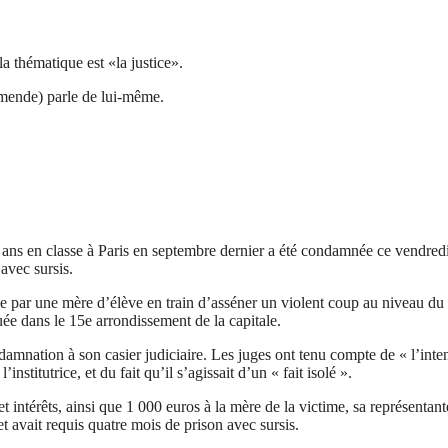
la thématique est «la justice».
e amende) parle de lui-même.
 ans en classe à Paris en septembre dernier a été condamnée ce vendredi
avec sursis.
lmée par une mère d’élève en train d’asséner un violent coup au niveau du
tuée dans le 15e arrondissement de la capitale.
ndamnation à son casier judiciaire. Les juges ont tenu compte de « l’inten
nstitutrice, et du fait qu’il s’agissait d’un « fait isolé ».
intérêts, ainsi que 1 000 euros à la mère de la victime, sa représentant
avait requis quatre mois de prison avec sursis.