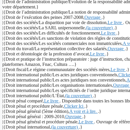
|{Droit de l’administration publique/Évolution de la responsabilité adm
votre département.}
|{Droit de l’administration publique/La notion de responsabilité admini
|{Droit de l’exécution des peines 2007-2008,
Ouvrage
.}
|{Droit des sociétés/La disparition par voie de dissolution,
Le livre
. O
|{Droit des sociétés/La SARL unipersonnelle,
(la couverture)
.}
|{Droit des sociétés/Les difficultés de fonctionnement,
Le livre
.}
|{Droit des sociétés/Les sanctions de violation des règles de constituti
|{Droit des sociétés/Les sociétés commerciales non immatriculées,
A vo
|{Droit du travail/La représentation collective des salariés,
Ouvrage
.}
|{Droit et déontologie de la profession d’avocat,
Le livre
.}
|{Droit et pratique de l’instruction préparatoire : juge d’instruction, 
plateformes Amazon, Fnac, Cultura ….}
|{Droit fiscal/Le régime communautaire des sociétés mères,
Le livre
.}
|{Droit international public/Les actes juridiques conventionnels,
Clicke
|{Droit international public/Les actes juridiques non conventionnels,
A 
|{Droit international public/Les organisations internationales,
Ouvrag
|{Droit international public/Les spécificités de l’ordre juridique interna
|{Droit international public/L’État,
(la couverture)
.}
|{Droit pénal comparé,
Le livre
. Disponible dans toutes les bonnes libr
|{Droit pénal et procédure pénale,
Clicker Ici
.}
|{Droit pénal général (5ème édition),
A voir et à lire.
.}
|{Droit pénal général : 2009-2010,
Ouvrage
.}
|{Droit pénal général et procédure pénale,
Le livre
. Ouvrage de référe
|{Droit pénal international,
(la couverture)
.}