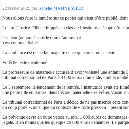
22 février 2025
par
Isabelle MANNESSIER
Nous allons faire la lumière sur ce papier qui vient d’être publié, dont 
Le titre (Justice. Fillette frappée en classe : l’institutrice écope d’un
L’auteur (annoncé sous le nom d’anonymat
) est connu et fiable.
La confiance est de ce fait majeure en ce qui concerne ce texte.
Voilà lle texte mentionné :
La professeure de maternelle accusée d’avoir violenté une enfant de 3
tribunal correctionnel de Paris à 3 000 euros d’amende, dont la moitié 
Le 3 septembre, le lendemain de la rentrée, l’institutrice avait été fi
une petite fille en larmes, dans l’école maternelle des Frères Voisin si
Le tribunal correctionnel de Paris a décidé de ne pas inscrire cette co
du coup porté », ainsi que du contexte de « forte pression » pesant sur l’i
La prévenue devra en outre verser au total 1 600 euros de dommages et 
légale. Bien moins que les quelque 20 000 euros demandés. Le parquet 