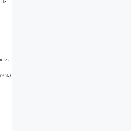
s de
r les
ement.}