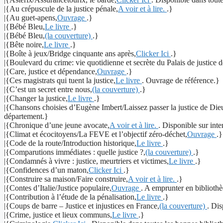
|{Au crépuscule de la justice pénale,
A voir et à lire.
.}
|{Au guet-apens,
Ouvrage
.}
|{Bébé Bleu,
Le livre
.}
|{Bébé Bleu,
(la couverture)
.}
|{Bête noire,
Le livre
.}
|{Boîte à jeux/Bridge cinquante ans après,
Clicker Ici
.}
|{Boulevard du crime: vie quotidienne et secrète du Palais de justice d
|{Care, justice et dépendance,
Ouvrage
.}
|{Ces magistrats qui tuent la justice,
Le livre
. Ouvrage de référence.}
|{C’est un secret entre nous,
(la couverture)
.}
|{Changer la justice,
Le livre
.}
|{Chansons choisies d’Eugène Imbert/Laissez passer la justice de Die
département.}
|{Chronique d’une jeune avocate,
A voir et à lire.
. Disponible sur inte
|{Climat et écocitoyens/La FEVE et l’objectif zéro-déchet,
Ouvrage
.}
|{Code de la route/Introduction historique,
Le livre
.}
|{Comparutions immédiates : quelle justice ?,
(la couverture)
.}
|{Condamnés à vivre : justice, meurtriers et victimes,
Le livre
.}
|{Confidences d’un maton,
Clicker Ici
.}
|{Construire sa maison/Faire construire,
A voir et à lire.
.}
|{Contes d’Italie/Justice populaire,
Ouvrage
. A emprunter en biblioth
|{Contribution à l’étude de la pénalisation,
Le livre
.}
|{Coups de barre – Justice et injustices en France,
(la couverture)
. Di
|{Crime, justice et lieux communs,
Le livre
.}