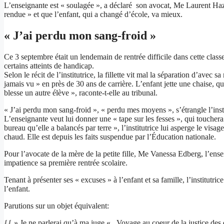
L’enseignante est « soulagée », a déclaré son avocat, Me Laurent Haza
rendue » et que l’enfant, qui a changé d’école, va mieux.
« J’ai perdu mon sang-froid »
Ce 3 septembre était un lendemain de rentrée difficile dans cette classe
certains atteints de handicap.
Selon le récit de l’institutrice, la fillette vit mal la séparation d’avec
jamais vu » en près de 30 ans de carrière. L’enfant jette une chaise, qui
blesse un autre élève », raconte-t-elle au tribunal.
« J’ai perdu mon sang-froid », « perdu mes moyens », s’étrangle l’insti
L’enseignante veut lui donner une « tape sur les fesses », qui touchera 
bureau qu’elle a balancés par terre », l’institutrice lui asperge le visag
chaud. Elle est depuis les faits suspendue par l’Éducation nationale.
Pour l’avocate de la mère de la petite fille, Me Vanessa Edberg, l’ensei
impatience sa première rentrée scolaire.
Tenant à présenter ses « excuses » à l’enfant et sa famille, l’institutri
l’enfant.
Parutions sur un objet équivalent:
{{ » Je ne parlerai qu’à ma juge « . Voyage au coeur de la justice des 