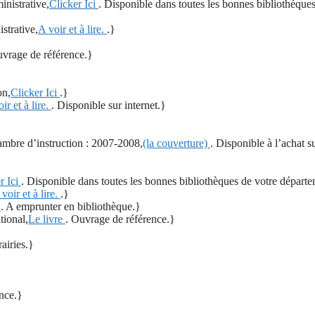
inistrative,
Clicker Ici
. Disponible dans toutes les bonnes bibliothèque
strative,
A voir et à lire.
.}
uvrage de référence.}
on,
Clicker Ici
.}
ir et à lire.
. Disponible sur internet.}
chambre d’instruction : 2007-2008,
(la couverture)
. Disponible à l’achat su
r Ici
. Disponible dans toutes les bonnes bibliothèques de votre départ
voir et à lire.
.}
e
. A emprunter en bibliothèque.}
tional,
Le livre
. Ouvrage de référence.}
airies.}
nce.}