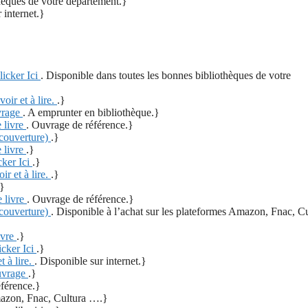
thèques de votre département.}
 internet.}
licker Ici
. Disponible dans toutes les bonnes bibliothèques de votre
voir et à lire.
.}
rage
. A emprunter en bibliothèque.}
 livre
. Ouvrage de référence.}
 couverture)
.}
 livre
.}
cker Ici
.}
ir et à lire.
.}
.}
 livre
. Ouvrage de référence.}
 couverture)
. Disponible à l’achat sur les plateformes Amazon, Fnac, C
ivre
.}
icker Ici
.}
t à lire.
. Disponible sur internet.}
vrage
.}
éférence.}
Amazon, Fnac, Cultura ….}