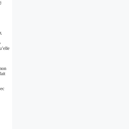
é
r,
«
u’elle
 mon
fait
vec