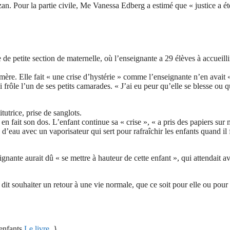
n. Pour la partie civile, Me Vanessa Edberg a estimé que « justice a ét
 de petite section de maternelle, où l’enseignante a 29 élèves à accueilli
 sa mère. Elle fait « une crise d’hystérie » comme l’enseignante n’en avait 
 frôle l’un de ses petits camarades. « J’ai eu peur qu’elle se blesse ou q
tutrice, prise de sanglots.
en fait son dos. L’enfant continue sa « crise », « a pris des papiers sur
e d’eau avec un vaporisateur qui sert pour rafraîchir les enfants quand il 
gnante aurait dû « se mettre à hauteur de cette enfant », qui attendait a
ce dit souhaiter un retour à une vie normale, que ce soit pour elle ou pour
enfants,
Le livre
.}