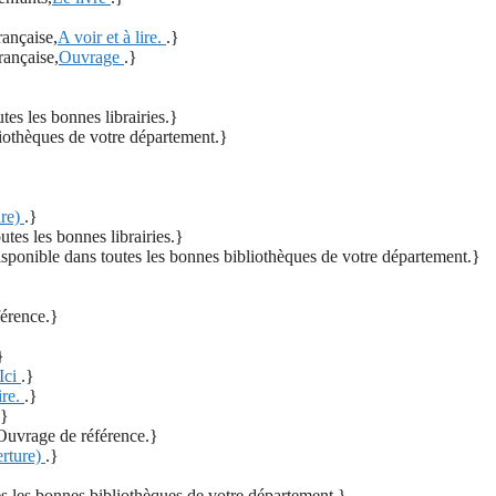
rançaise,
A voir et à lire.
.}
rançaise,
Ouvrage
.}
tes les bonnes librairies.}
liothèques de votre département.}
ure)
.}
utes les bonnes librairies.}
isponible dans toutes les bonnes bibliothèques de votre département.}
férence.}
}
Ici
.}
ire.
.}
.}
Ouvrage de référence.}
erture)
.}
es les bonnes bibliothèques de votre département.}