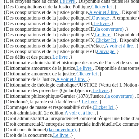
|{Des citoyens face au crime,
Le livre
. Disponible dans toutes les bonn
|{Des Conspirations et de la Justice Politique,
Clicker Ici
.}
|{Des conspirations et de la justice politique,
A voir et à lire.
. Disponib
|{Des conspirations et de la justice politique/I,
Ouvrage
. A emprunter 
|{Des conspirations et de la justice politique/II,
Le livre
.}
|{Des conspirations et de la justice politique/III,
(la couverture)
.}
|{Des conspirations et de la justice politique/IV,
Le livre
. Disponible d
|{Des conspirations et de la justice politique/IX,
Clicker Ici
. Disponibl
|{Des conspirations et de la justice politique/Préface,
A voir et à lire.
.}
|{Des conspirations et de la justice politique/VII,
Ouvrage
.}
|{Des délits et des peines,
Le livre
.}
|{Dictionnaire administratif et historique des rues de Paris et de ses m
|{Dictionnaire amoureux de la justice,
Le livre
. Disponible dans toutes
|{Dictionnaire amoureux de la justice,
Clicker Ici
.}
|{Dictionnaire de la Justice,
A voir et à lire.
.}
|{Dictionnaire de théologie catholique/JUSTICE (Vertu de) I. Notion et
|{Dictionnaire des proverbes (Quitard)/justice,
Le livre
.}
|{Dictionnaire philosophique/Garnier (1878)/Justice,
(la couverture)
. 
|{Dieudonné, la parole est à la défense !,
Le livre
.}
|{Dommages de masse et responsabilité civile,
Clicker Ici
.}
|{Droit administratif. 2e édition,
A voir et à lire.
.}
|{Droit administratif/La jurisprudence/Comment rédiger une fiche d’ar
|{Droit commercial/L’entreprise commerciale individuelle/Le commer
|{Droit constitutionnel,
(la couverture)
.}
|{Droit de la concurrence,
Le livre
.}