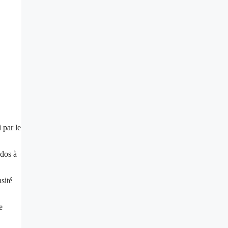
 par le
 dos à
sité
e