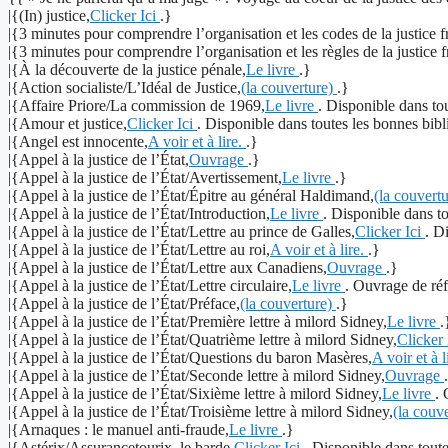
|{(In) justice,
Clicker Ici
.}
|{3 minutes pour comprendre l’organisation et les codes de la justice f
|{3 minutes pour comprendre l’organisation et les règles de la justice f
|{À la découverte de la justice pénale,
Le livre
.}
|{Action socialiste/L’Idéal de Justice,
(la couverture)
.}
|{Affaire Priore/La commission de 1969,
Le livre
. Disponible dans tou
|{Amour et justice,
Clicker Ici
. Disponible dans toutes les bonnes bib
|{Angel est innocente,
A voir et à lire.
.}
|{Appel à la justice de l’État,
Ouvrage
.}
|{Appel à la justice de l’État/Avertissement,
Le livre
.}
|{Appel à la justice de l’État/Épitre au général Haldimand,
(la couvert
|{Appel à la justice de l’État/Introduction,
Le livre
. Disponible dans to
|{Appel à la justice de l’État/Lettre au prince de Galles,
Clicker Ici
. D
|{Appel à la justice de l’État/Lettre au roi,
A voir et à lire.
.}
|{Appel à la justice de l’État/Lettre aux Canadiens,
Ouvrage
.}
|{Appel à la justice de l’État/Lettre circulaire,
Le livre
. Ouvrage de ré
|{Appel à la justice de l’État/Préface,
(la couverture)
.}
|{Appel à la justice de l’État/Première lettre à milord Sidney,
Le livre
.
|{Appel à la justice de l’État/Quatrième lettre à milord Sidney,
Clicker 
|{Appel à la justice de l’État/Questions du baron Masères,
A voir et à l
|{Appel à la justice de l’État/Seconde lettre à milord Sidney,
Ouvrage
|{Appel à la justice de l’État/Sixième lettre à milord Sidney,
Le livre
. 
|{Appel à la justice de l’État/Troisième lettre à milord Sidney,
(la couv
|{Arnaques : le manuel anti-fraude,
Le livre
.}
|{Astérix/Assurancetourix, le barde,
Clicker Ici
. Disponible dans tout