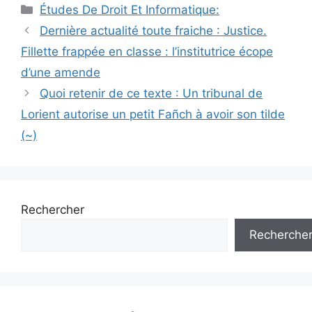
Catégories
Études De Droit Et Informatique:
Navigation
Dernière actualité toute fraiche : Justice.
des
Fillette frappée en classe : l’institutrice écope
articles
d’une amende
Quoi retenir de ce texte : Un tribunal de
Lorient autorise un petit Fañch à avoir son tilde
(~)
Rechercher
Recherche