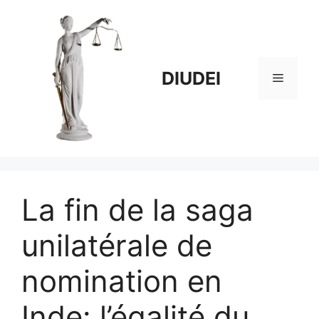
Aller
au
contenu
DIUDEI
Menu
La fin de la saga
unilatérale de
nomination en
Inde: l’égalité du