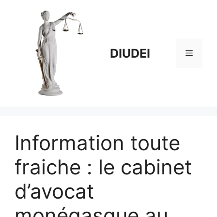
Aller
au
contenu
DIUDEI
Menu
Information toute
fraiche : le cabinet
d’avocat
monégasque au