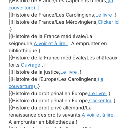
|{Histoire de France/Les Capétiens directs,
(la
couverture)
.}
|{Histoire de France/Les Carolingiens,
Le livre
.}
|{Histoire de France/Les Mérovingiens,
Clicker Ici
.}
|{Histoire de la France médiévale/La
seigneurie,
A voir et à lire.
. A emprunter en
bibliothèque.}
|{Histoire de la France médiévale/Les châteaux
forts,
Ouvrage
.}
|{Histoire de la justice,
Le livre
.}
|{Histoire de l’Europe/Les Carolingiens,
(la
couverture)
.}
|{Histoire du droit pénal en Europe,
Le livre
.}
|{Histoire du droit pénal en Europe,
Clicker Ici
.}
|{Histoire du droit privé allemand/La
renaissance des droits savants,
A voir et à lire.
.
A emprunter en bibliothèque.}