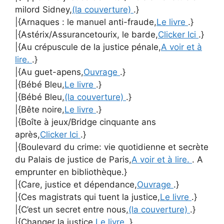
milord Sidney,
(la couverture)
.}
|{Arnaques : le manuel anti-fraude,
Le livre
.}
|{Astérix/Assurancetourix, le barde,
Clicker Ici
.}
|{Au crépuscule de la justice pénale,
A voir et à
lire.
.}
|{Au guet-apens,
Ouvrage
.}
|{Bébé Bleu,
Le livre
.}
|{Bébé Bleu,
(la couverture)
.}
|{Bête noire,
Le livre
.}
|{Boîte à jeux/Bridge cinquante ans
après,
Clicker Ici
.}
|{Boulevard du crime: vie quotidienne et secrète
du Palais de justice de Paris,
A voir et à lire.
. A
emprunter en bibliothèque.}
|{Care, justice et dépendance,
Ouvrage
.}
|{Ces magistrats qui tuent la justice,
Le livre
.}
|{C’est un secret entre nous,
(la couverture)
.}
|{Changer la justice,
Le livre
.}