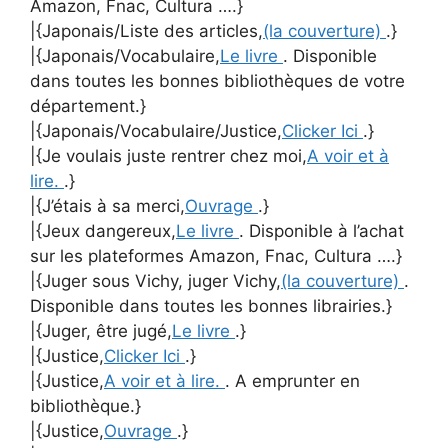
Amazon, Fnac, Cultura ….}
|{Japonais/Liste des articles,
(la couverture)
.}
|{Japonais/Vocabulaire,
Le livre
. Disponible
dans toutes les bonnes bibliothèques de votre
département.}
|{Japonais/Vocabulaire/Justice,
Clicker Ici
.}
|{Je voulais juste rentrer chez moi,
A voir et à
lire.
.}
|{J’étais à sa merci,
Ouvrage
.}
|{Jeux dangereux,
Le livre
. Disponible à l’achat
sur les plateformes Amazon, Fnac, Cultura ….}
|{Juger sous Vichy, juger Vichy,
(la couverture)
.
Disponible dans toutes les bonnes librairies.}
|{Juger, être jugé,
Le livre
.}
|{Justice,
Clicker Ici
.}
|{Justice,
A voir et à lire.
. A emprunter en
bibliothèque.}
|{Justice,
Ouvrage
.}