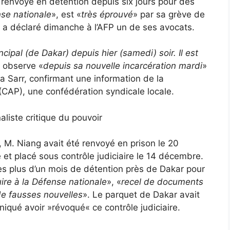
 renvoyé en détention depuis six jours pour des
nse nationale
», est «
très éprouvé
» par sa grève de
, a déclaré dimanche à l’AFP un de ses avocats.
ncipal (de Dakar) depuis hier (samedi) soir. Il est
il observe «
depuis sa nouvelle incarcération mardi
»
 Sarr, confirmant une information de la
(CAP), une confédération syndicale locale.
aliste critique du pouvoir
, M. Niang avait été renvoyé en prison le 20
 et placé sous contrôle judiciaire le 14 décembre.
rès plus d’un mois de détention près de Dakar pour
uire à la Défense nationale
», «
recel de documents
de fausses nouvelles
». Le parquet de Dakar avait
ué avoir »révoqué« ce contrôle judiciaire.