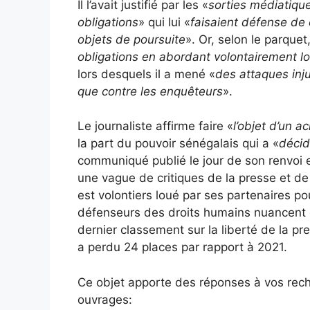
Il l’avait justifié par les «
sorties médiatiqu
obligations
» qui lui «
faisaient défense de
objets de poursuite
». Or, selon le parquet,
obligations en abordant volontairement lor
lors desquels il a mené «
des attaques inju
que contre les enquêteurs
».
Le journaliste affirme faire «
l’objet d’un 
la part du pouvoir sénégalais qui a «
décidé
communiqué publié le jour de son renvoi e
une vague de critiques de la presse et de 
est volontiers loué par ses partenaires p
défenseurs des droits humains nuancent c
dernier classement sur la liberté de la pr
a perdu 24 places par rapport à 2021.
Ce objet apporte des réponses à vos rec
ouvrages: