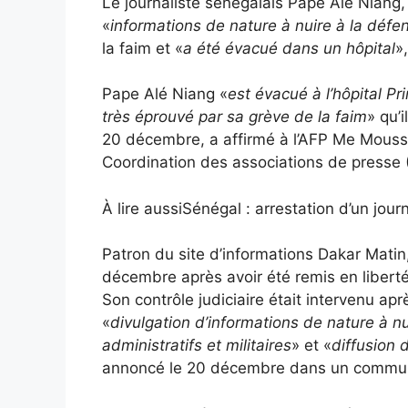
Le journaliste sénégalais Pape Alé Niang,
«
informations de nature à nuire à la défe
la faim et «
a été évacué dans un hôpital
»
Pape Alé Niang «
est évacué à l’hôpital Pri
très éprouvé par sa grève de la faim
» qu’
20 décembre, a affirmé à l’AFP Me Moussa
Coordination des associations de presse 
À lire aussi
Sénégal : arrestation d’un journ
Patron du site d’informations Dakar Matin
décembre après avoir été remis en liberté
Son contrôle judiciaire était intervenu ap
«
divulgation d’informations de nature à n
administratifs et militaires
» et «
diffusion 
annoncé le 20 décembre dans un communiq