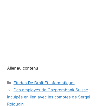
Aller au contenu
Catégories
Études De Droit Et Informatique:
Navigation
Des employés de Gazprombank Suisse
des
inculpés en lien avec les comptes de Sergei
articles
Roldugin