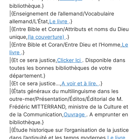
bibliothèque.}
|{Enseignement de l’allemand/Vocabulaire
allemand/L’État,
Le livre
.}
|{Entre Bible et Coran/Attributs et noms du Dieu
unique,
(la couverture)
.}
|{Entre Bible et Coran/Entre Dieu et l’Homme,
Le
livre
.}
|{Et ce sera justice,
Clicker Ici
. Disponible dans
toutes les bonnes bibliothèques de votre
département.}
|{Et ce sera justice…,
A voir et à lire.
.}
|{États généraux du multilinguisme dans les
outre-mer/Présentation/Éditos/Éditorial de M.
Frédéric MITTERRAND, ministre de la Culture et
de la Communication,
Ouvrage
. A emprunter en
bibliothèque.}
|{Étude historique sur l’organisation de la justice
dans l’antiquité et les temps modernes,
Le livre