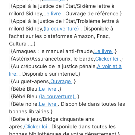
|{Appel à la justice de l’État/Sixième lettre à
milord Sidney,
Le livre
. Ouvrage de référence.}
|{Appel à la justice de l’État/Troisième lettre à
milord Sidney,
(la couverture)
. Disponible à
l’achat sur les plateformes Amazon, Fnac,
Cultura ….}
|{Arnaques : le manuel anti-fraude,
Le livre
.}
|{Astérix/Assurancetourix, le barde,
Clicker Ici
.}
|{Au crépuscule de la justice pénale,
A voir et à
lire.
. Disponible sur internet.}
|{Au guet-apens,
Ouvrage
.}
|{Bébé Bleu,
Le livre
.}
|{Bébé Bleu,
(la couverture)
.}
|{Bête noire,
Le livre
. Disponible dans toutes les
bonnes librairies.}
|{Boîte à jeux/Bridge cinquante ans
après,
Clicker Ici
. Disponible dans toutes les
bonnes bibliothèques de votre département.}