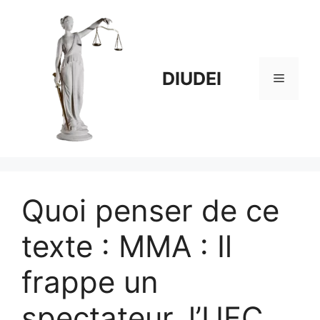
Aller
au
contenu
DIUDEI
Menu
Quoi penser de ce
texte : MMA : Il
frappe un
spectateur, l’UFC