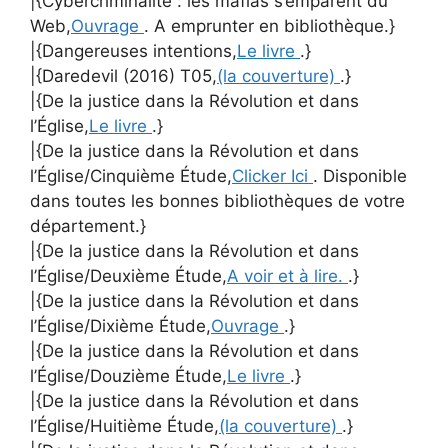
|{Cybercriminalité : les mafias s’emparent du
Web,
Ouvrage
. A emprunter en bibliothèque.}
|{Dangereuses intentions,
Le livre
.}
|{Daredevil (2016) T05,
(la couverture)
.}
|{De la justice dans la Révolution et dans
l’Église,
Le livre
.}
|{De la justice dans la Révolution et dans
l’Église/Cinquième Étude,
Clicker Ici
. Disponible
dans toutes les bonnes bibliothèques de votre
département.}
|{De la justice dans la Révolution et dans
l’Église/Deuxième Étude,
A voir et à lire.
.}
|{De la justice dans la Révolution et dans
l’Église/Dixième Étude,
Ouvrage
.}
|{De la justice dans la Révolution et dans
l’Église/Douzième Étude,
Le livre
.}
|{De la justice dans la Révolution et dans
l’Église/Huitième Étude,
(la couverture)
.}