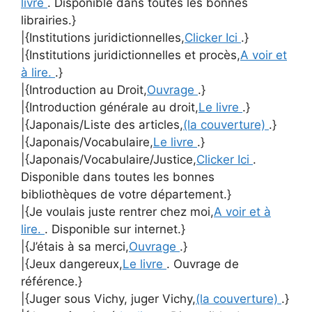
livre
. Disponible dans toutes les bonnes
librairies.}
|{Institutions juridictionnelles,
Clicker Ici
.}
|{Institutions juridictionnelles et procès,
A voir et
à lire.
.}
|{Introduction au Droit,
Ouvrage
.}
|{Introduction générale au droit,
Le livre
.}
|{Japonais/Liste des articles,
(la couverture)
.}
|{Japonais/Vocabulaire,
Le livre
.}
|{Japonais/Vocabulaire/Justice,
Clicker Ici
.
Disponible dans toutes les bonnes
bibliothèques de votre département.}
|{Je voulais juste rentrer chez moi,
A voir et à
lire.
. Disponible sur internet.}
|{J’étais à sa merci,
Ouvrage
.}
|{Jeux dangereux,
Le livre
. Ouvrage de
référence.}
|{Juger sous Vichy, juger Vichy,
(la couverture)
.}