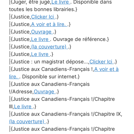
|{Juger, être jugé,
Le livre
. Disponible dans
toutes les bonnes librairies.}
|{Justice,
Clicker Ici
.}
|{Justice,
A voir et à lire.
.}
|{Justice,
Ouvrage
.}
|{Justice,
Le livre
. Ouvrage de référence.}
|{Justice,
(la couverture)
.}
|{Justice,
Le livre
.}
|{Justice : un magistrat dépose…,
Clicker Ici
.}
|{Justice aux Canadiens-Français !,
A voir et à
lire.
. Disponible sur internet.}
|{Justice aux Canadiens-Français
!/Adresse,
Ouvrage
.}
|{Justice aux Canadiens-Français !/Chapitre
III,
Le livre
.}
|{Justice aux Canadiens-Français !/Chapitre IX,
(la couverture)
.}
|{Justice aux Canadiens-Français !/Chapitre