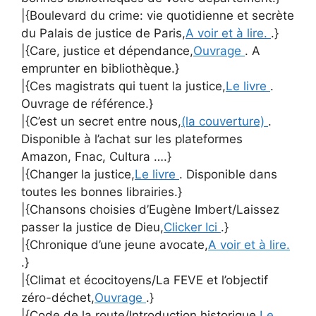
|{Boulevard du crime: vie quotidienne et secrète
du Palais de justice de Paris,
A voir et à lire.
.}
|{Care, justice et dépendance,
Ouvrage
. A
emprunter en bibliothèque.}
|{Ces magistrats qui tuent la justice,
Le livre
.
Ouvrage de référence.}
|{C’est un secret entre nous,
(la couverture)
.
Disponible à l’achat sur les plateformes
Amazon, Fnac, Cultura ….}
|{Changer la justice,
Le livre
. Disponible dans
toutes les bonnes librairies.}
|{Chansons choisies d’Eugène Imbert/Laissez
passer la justice de Dieu,
Clicker Ici
.}
|{Chronique d’une jeune avocate,
A voir et à lire.
.}
|{Climat et écocitoyens/La FEVE et l’objectif
zéro-déchet,
Ouvrage
.}
|{Code de la route/Introduction historique,
Le