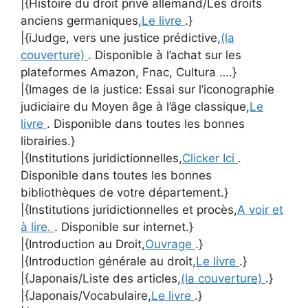
|{Histoire du droit privé allemand/Les droits
anciens germaniques,
Le livre
.}
|{iJudge, vers une justice prédictive,
(la
couverture)
. Disponible à l’achat sur les
plateformes Amazon, Fnac, Cultura ….}
|{Images de la justice: Essai sur l’iconographie
judiciaire du Moyen âge à l’âge classique,
Le
livre
. Disponible dans toutes les bonnes
librairies.}
|{Institutions juridictionnelles,
Clicker Ici
.
Disponible dans toutes les bonnes
bibliothèques de votre département.}
|{Institutions juridictionnelles et procès,
A voir et
à lire.
. Disponible sur internet.}
|{Introduction au Droit,
Ouvrage
.}
|{Introduction générale au droit,
Le livre
.}
|{Japonais/Liste des articles,
(la couverture)
.}
|{Japonais/Vocabulaire,
Le livre
.}