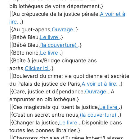
bibliothèques de votre département.}
|{Au crépuscule de la justice pénale,
A voir et à
lire.
.}
|{Au guet-apens,
Ouvrage
.}
|{Bébé Bleu,
Le livre
.}
|{Bébé Bleu,
(la couverture)
.}
|{Bête noire,
Le livre
.}
|{Boîte à jeux/Bridge cinquante ans
après,
Clicker Ici
.}
|{Boulevard du crime: vie quotidienne et secrète
du Palais de justice de Paris,
A voir et à lire.
.}
|{Care, justice et dépendance,
Ouvrage
. A
emprunter en bibliothèque.}
|{Ces magistrats qui tuent la justice,
Le livre
.}
|{C’est un secret entre nous,
(la couverture)
.}
|{Changer la justice,
Le livre
. Disponible dans
toutes les bonnes librairies.}
|{Chansons choisies d’Eugène Imbert/Laissez