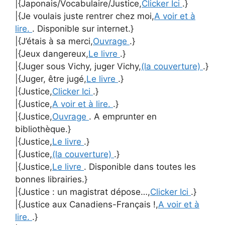
|{Japonais/Vocabulaire/Justice,
Clicker Ici
.}
|{Je voulais juste rentrer chez moi,
A voir et à
lire.
. Disponible sur internet.}
|{J’étais à sa merci,
Ouvrage
.}
|{Jeux dangereux,
Le livre
.}
|{Juger sous Vichy, juger Vichy,
(la couverture)
.}
|{Juger, être jugé,
Le livre
.}
|{Justice,
Clicker Ici
.}
|{Justice,
A voir et à lire.
.}
|{Justice,
Ouvrage
. A emprunter en
bibliothèque.}
|{Justice,
Le livre
.}
|{Justice,
(la couverture)
.}
|{Justice,
Le livre
. Disponible dans toutes les
bonnes librairies.}
|{Justice : un magistrat dépose…,
Clicker Ici
.}
|{Justice aux Canadiens-Français !,
A voir et à
lire.
.}