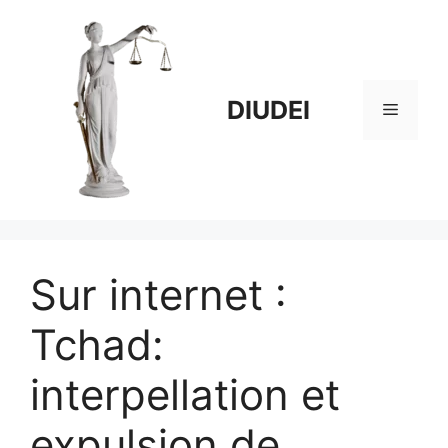
Aller
au
contenu
DIUDEI
Menu
Sur internet :
Tchad:
interpellation et
expulsion de