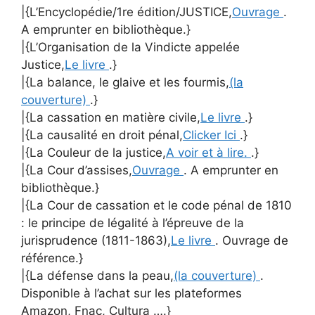
|{L’Encyclopédie/1re édition/JUSTICE,
Ouvrage
.
A emprunter en bibliothèque.}
|{L’Organisation de la Vindicte appelée
Justice,
Le livre
.}
|{La balance, le glaive et les fourmis,
(la
couverture)
.}
|{La cassation en matière civile,
Le livre
.}
|{La causalité en droit pénal,
Clicker Ici
.}
|{La Couleur de la justice,
A voir et à lire.
.}
|{La Cour d’assises,
Ouvrage
. A emprunter en
bibliothèque.}
|{La Cour de cassation et le code pénal de 1810
: le principe de légalité à l’épreuve de la
jurisprudence (1811-1863),
Le livre
. Ouvrage de
référence.}
|{La défense dans la peau,
(la couverture)
.
Disponible à l’achat sur les plateformes
Amazon, Fnac, Cultura ….}