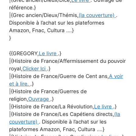
|{Grec ancien/Dieux/Dicé,
Le livre
. Ouvrage de
référence.}
|{Grec ancien/Dieux/Thémis,
(la couverture)
.
Disponible à l’achat sur les plateformes
Amazon, Fnac, Cultura ….}
}
{{GREGORY,
Le livre
.}
|{Histoire de France/Affermissement du pouvoir
royal,
Clicker Ici
.}
|{Histoire de France/Guerre de Cent ans,
A voir
et à lire.
.}
|{Histoire de France/Guerres de
religion,
Ouvrage
.}
|{Histoire de France/La Révolution,
Le livre
.}
|{Histoire de France/Les Capétiens directs,
(la
couverture)
. Disponible à l’achat sur les
plateformes Amazon, Fnac, Cultura ….}