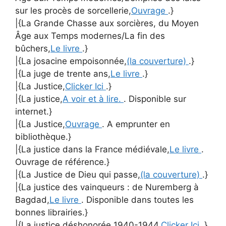
sur les procès de sorcellerie,
Ouvrage
.}
|{La Grande Chasse aux sorcières, du Moyen
Âge aux Temps modernes/La fin des
bûchers,
Le livre
.}
|{La josacine empoisonnée,
(la couverture)
.}
|{La juge de trente ans,
Le livre
.}
|{La Justice,
Clicker Ici
.}
|{La justice,
A voir et à lire.
. Disponible sur
internet.}
|{La Justice,
Ouvrage
. A emprunter en
bibliothèque.}
|{La justice dans la France médiévale,
Le livre
.
Ouvrage de référence.}
|{La Justice de Dieu qui passe,
(la couverture)
.}
|{La justice des vainqueurs : de Nuremberg à
Bagdad,
Le livre
. Disponible dans toutes les
bonnes librairies.}
|{La justice déshonorée 1940-1944,
Clicker Ici
.}