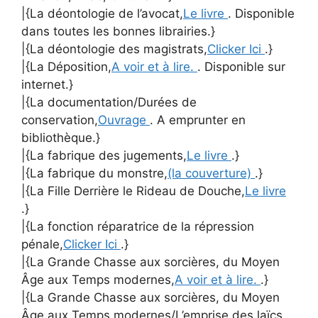
|{La déontologie de l’avocat,
Le livre
. Disponible
dans toutes les bonnes librairies.}
|{La déontologie des magistrats,
Clicker Ici
.}
|{La Déposition,
A voir et à lire.
. Disponible sur
internet.}
|{La documentation/Durées de
conservation,
Ouvrage
. A emprunter en
bibliothèque.}
|{La fabrique des jugements,
Le livre
.}
|{La fabrique du monstre,
(la couverture)
.}
|{La Fille Derrière le Rideau de Douche,
Le livre
.}
|{La fonction réparatrice de la répression
pénale,
Clicker Ici
.}
|{La Grande Chasse aux sorcières, du Moyen
Âge aux Temps modernes,
A voir et à lire.
.}
|{La Grande Chasse aux sorcières, du Moyen
Âge aux Temps modernes/L’emprise des laïcs