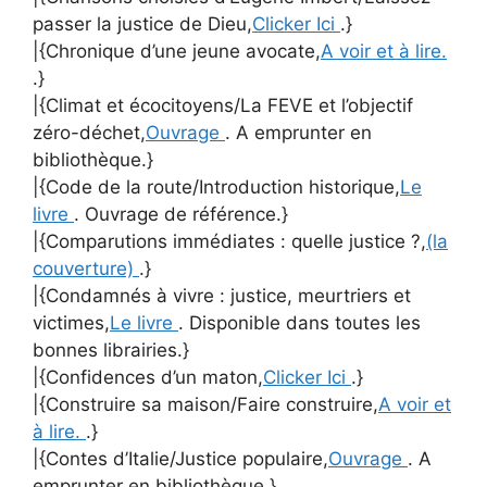
passer la justice de Dieu,
Clicker Ici
.}
|{Chronique d’une jeune avocate,
A voir et à lire.
.}
|{Climat et écocitoyens/La FEVE et l’objectif
zéro-déchet,
Ouvrage
. A emprunter en
bibliothèque.}
|{Code de la route/Introduction historique,
Le
livre
. Ouvrage de référence.}
|{Comparutions immédiates : quelle justice ?,
(la
couverture)
.}
|{Condamnés à vivre : justice, meurtriers et
victimes,
Le livre
. Disponible dans toutes les
bonnes librairies.}
|{Confidences d’un maton,
Clicker Ici
.}
|{Construire sa maison/Faire construire,
A voir et
à lire.
.}
|{Contes d’Italie/Justice populaire,
Ouvrage
. A
emprunter en bibliothèque.}