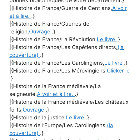
bonnes bibliothèques de votre département.}
|{Histoire de France/Guerre de Cent ans,
A voir
et à lire.
.}
|{Histoire de France/Guerres de
religion,
Ouvrage
.}
|{Histoire de France/La Révolution,
Le livre
.}
|{Histoire de France/Les Capétiens directs,
(la
couverture)
.}
|{Histoire de France/Les Carolingiens,
Le livre
.}
|{Histoire de France/Les Mérovingiens,
Clicker Ici
.}
|{Histoire de la France médiévale/La
seigneurie,
A voir et à lire.
.}
|{Histoire de la France médiévale/Les châteaux
forts,
Ouvrage
.}
|{Histoire de la justice,
Le livre
.}
|{Histoire de l’Europe/Les Carolingiens,
(la
couverture)
.}