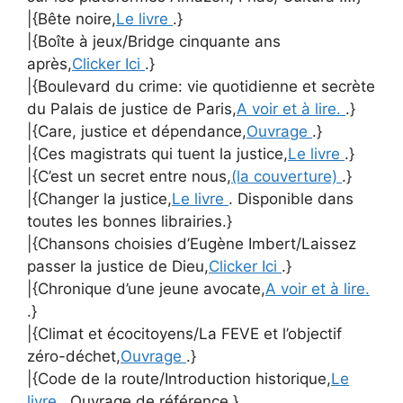
|{Bête noire,
Le livre
.}
|{Boîte à jeux/Bridge cinquante ans
après,
Clicker Ici
.}
|{Boulevard du crime: vie quotidienne et secrète
du Palais de justice de Paris,
A voir et à lire.
.}
|{Care, justice et dépendance,
Ouvrage
.}
|{Ces magistrats qui tuent la justice,
Le livre
.}
|{C’est un secret entre nous,
(la couverture)
.}
|{Changer la justice,
Le livre
. Disponible dans
toutes les bonnes librairies.}
|{Chansons choisies d’Eugène Imbert/Laissez
passer la justice de Dieu,
Clicker Ici
.}
|{Chronique d’une jeune avocate,
A voir et à lire.
.}
|{Climat et écocitoyens/La FEVE et l’objectif
zéro-déchet,
Ouvrage
.}
|{Code de la route/Introduction historique,
Le
livre
. Ouvrage de référence.}