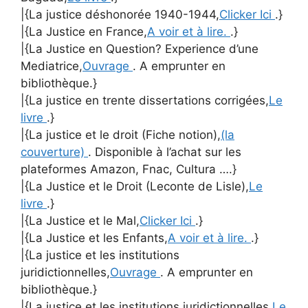
|{La justice déshonorée 1940-1944,
Clicker Ici
.}
|{La Justice en France,
A voir et à lire.
.}
|{La Justice en Question? Experience d’une
Mediatrice,
Ouvrage
. A emprunter en
bibliothèque.}
|{La justice en trente dissertations corrigées,
Le
livre
.}
|{La justice et le droit (Fiche notion),
(la
couverture)
. Disponible à l’achat sur les
plateformes Amazon, Fnac, Cultura ….}
|{La Justice et le Droit (Leconte de Lisle),
Le
livre
.}
|{La Justice et le Mal,
Clicker Ici
.}
|{La Justice et les Enfants,
A voir et à lire.
.}
|{La justice et les institutions
juridictionnelles,
Ouvrage
. A emprunter en
bibliothèque.}
|{La justice et les institutions juridictionnelles,
Le