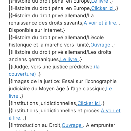
|{Histoire du droit pénal en Europe,
Le livre
.}
|{Histoire du droit pénal en Europe,
Clicker Ici
.}
|{Histoire du droit privé allemand/La
renaissance des droits savants,
A voir et à lire.
.
Disponible sur internet.}
|{Histoire du droit privé allemand/L’école
historique et la marche vers l’unité,
Ouvrage
.}
|{Histoire du droit privé allemand/Les droits
anciens germaniques,
Le livre
.}
|{iJudge, vers une justice prédictive,
(la
couverture)
.}
|{Images de la justice: Essai sur l’iconographie
judiciaire du Moyen âge à l’âge classique,
Le
livre
.}
|{Institutions juridictionnelles,
Clicker Ici
.}
|{Institutions juridictionnelles et procès,
A voir et
à lire.
.}
|{Introduction au Droit,
Ouvrage
. A emprunter