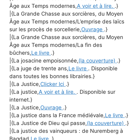
Âge aux Temps modernes,
A voir et à lire.
.}
|{La Grande Chasse aux sorcières, du Moyen
Âge aux Temps modernes/L’emprise des laïcs
sur les procès de sorcellerie,
Ouvrage
.}
|{La Grande Chasse aux sorcières, du Moyen
Âge aux Temps modernes/La fin des
bûchers,
Le livre
.}
|{La josacine empoisonnée,
(la couverture)
.}
|{La juge de trente ans,
Le livre
. Disponible
dans toutes les bonnes librairies.}
|{La Justice,
Clicker Ici
.}
|{La justice,
A voir et à lire.
. Disponible sur
internet.}
|{La Justice,
Ouvrage
.}
|{La justice dans la France médiévale,
Le livre
.}
|{La Justice de Dieu qui passe,
(la couverture)
.}
|{La justice des vainqueurs : de Nuremberg à
Bagdad,
Le livre
.}