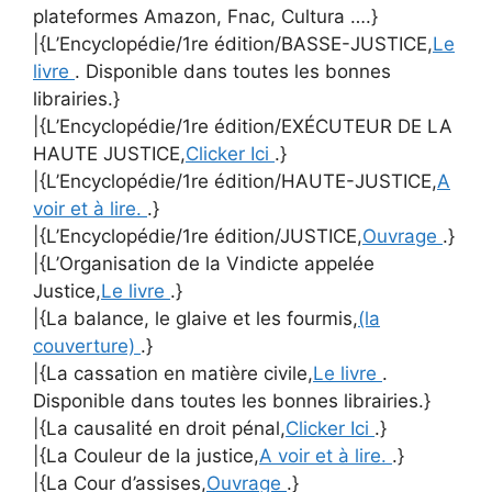
plateformes Amazon, Fnac, Cultura ….}
|{L’Encyclopédie/1re édition/BASSE-JUSTICE,
Le
livre
. Disponible dans toutes les bonnes
librairies.}
|{L’Encyclopédie/1re édition/EXÉCUTEUR DE LA
HAUTE JUSTICE,
Clicker Ici
.}
|{L’Encyclopédie/1re édition/HAUTE-JUSTICE,
A
voir et à lire.
.}
|{L’Encyclopédie/1re édition/JUSTICE,
Ouvrage
.}
|{L’Organisation de la Vindicte appelée
Justice,
Le livre
.}
|{La balance, le glaive et les fourmis,
(la
couverture)
.}
|{La cassation en matière civile,
Le livre
.
Disponible dans toutes les bonnes librairies.}
|{La causalité en droit pénal,
Clicker Ici
.}
|{La Couleur de la justice,
A voir et à lire.
.}
|{La Cour d’assises,
Ouvrage
.}