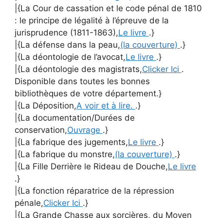
|{La Cour de cassation et le code pénal de 1810
: le principe de légalité à l’épreuve de la
jurisprudence (1811-1863),
Le livre
.}
|{La défense dans la peau,
(la couverture)
.}
|{La déontologie de l’avocat,
Le livre
.}
|{La déontologie des magistrats,
Clicker Ici
.
Disponible dans toutes les bonnes
bibliothèques de votre département.}
|{La Déposition,
A voir et à lire.
.}
|{La documentation/Durées de
conservation,
Ouvrage
.}
|{La fabrique des jugements,
Le livre
.}
|{La fabrique du monstre,
(la couverture)
.}
|{La Fille Derrière le Rideau de Douche,
Le livre
.}
|{La fonction réparatrice de la répression
pénale,
Clicker Ici
.}
|{La Grande Chasse aux sorcières, du Moyen