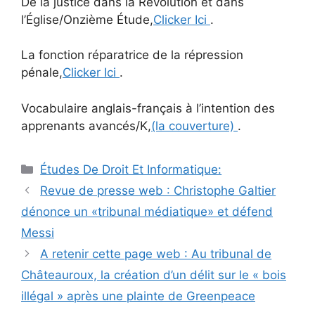
De la justice dans la Révolution et dans
l’Église/Onzième Étude,
Clicker Ici
.
La fonction réparatrice de la répression
pénale,
Clicker Ici
.
Vocabulaire anglais-français à l’intention des
apprenants avancés/K,
(la couverture)
.
Catégories
Études De Droit Et Informatique:
Navigation
Revue de presse web : Christophe Galtier
des
dénonce un «tribunal médiatique» et défend
articles
Messi
A retenir cette page web : Au tribunal de
Châteauroux, la création d’un délit sur le « bois
illégal » après une plainte de Greenpeace