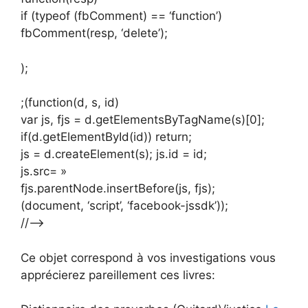
if (typeof (fbComment) == ‘function’)
fbComment(resp, ‘delete’);
);
;(function(d, s, id)
var js, fjs = d.getElementsByTagName(s)[0];
if(d.getElementById(id)) return;
js = d.createElement(s); js.id = id;
js.src= »
fjs.parentNode.insertBefore(js, fjs);
(document, ‘script’, ‘facebook-jssdk’));
//–>
Ce objet correspond à vos investigations vous
apprécierez pareillement ces livres: