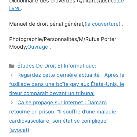
Dictionnaire des proverbes (Quitard)/justice,
Le
livre
.
Manuel de droit pénal général,
(la couverture)
.
Photographie/Personnalités/M/Rufus Porter
Moody,
Ouvrage
.
Catégories
Études De Droit Et Informatique:
Navigation
Regardez cette dernière actualité : Après la
des
fusillade dans une boîte gay aux États-Unis, le
articles
tireur comparaît devant un tribunal
Ca se propage sur internet : Damaro
retourne en prison. ‘‘Il souffre d’une maladie
cardiovasculaire, son état se complique’’
(avocat)