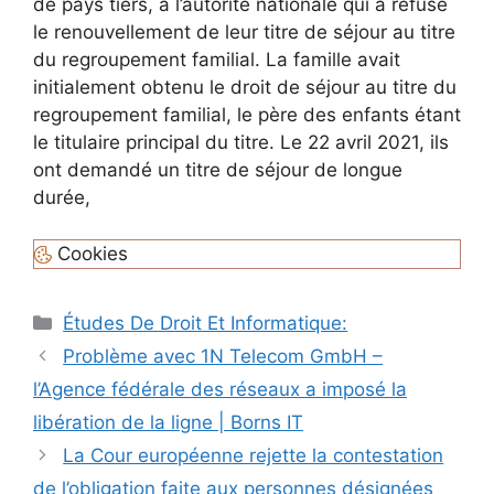
de pays tiers, à l’autorité nationale qui a refusé
le renouvellement de leur titre de séjour au titre
du regroupement familial. La famille avait
initialement obtenu le droit de séjour au titre du
regroupement familial, le père des enfants étant
le titulaire principal du titre. Le 22 avril 2021, ils
ont demandé un titre de séjour de longue
durée,
Cookies
Catégories
Études De Droit Et Informatique:
Navigation
Problème avec 1N Telecom GmbH –
des
l’Agence fédérale des réseaux a imposé la
articles
libération de la ligne | Borns IT
La Cour européenne rejette la contestation
de l’obligation faite aux personnes désignées