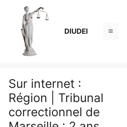
Aller
au
contenu
DIUDEI
Menu
Sur internet :
Région | Tribunal
correctionnel de
Marseille : 2 ans