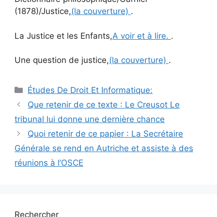
(1878)/Justice,
(la couverture)
.
La Justice et les Enfants,
A voir et à lire.
.
Une question de justice,
(la couverture)
.
Catégories
Études De Droit Et Informatique:
Navigation
Que retenir de ce texte : Le Creusot Le
des
tribunal lui donne une dernière chance
articles
Quoi retenir de ce papier : La Secrétaire
Générale se rend en Autriche et assiste à des
réunions à l’OSCE
Rechercher