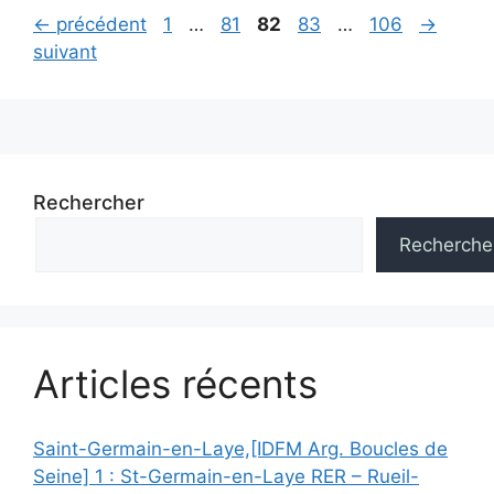
Navigation
Page
Page
Page
Page
Page
←
précédent
1
…
81
82
83
…
106
→
des
suivant
articles
Rechercher
Recherche
Articles récents
Saint-Germain-en-Laye,[IDFM Arg. Boucles de
Seine] 1 : St-Germain-en-Laye RER – Rueil-